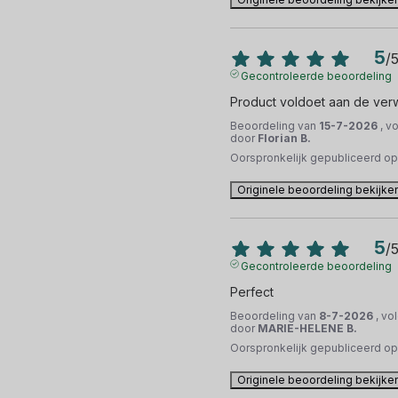
5
/
Gecontroleerde beoordeling
Product voldoet aan de ver
Beoordeling van
15-7-2026
, v
door
Florian B.
Oorspronkelijk gepubliceerd o
Originele beoordeling bekijke
5
/
Gecontroleerde beoordeling
Perfect
Beoordeling van
8-7-2026
, vo
door
MARIE-HELENE B.
Oorspronkelijk gepubliceerd o
Originele beoordeling bekijke