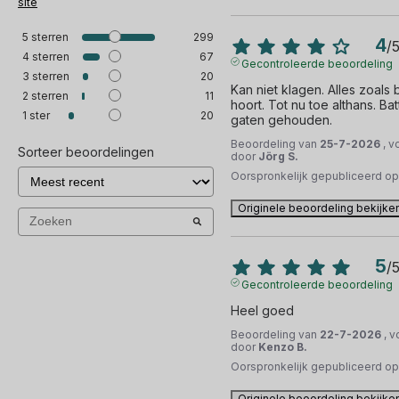
site
5
sterren
299
4
/
4
sterren
67
Gecontroleerde beoordeling
3
sterren
20
Kan niet klagen. Alles zoals
2
sterren
11
hoort. Tot nu toe althans. Bat
1
ster
20
gaten gehouden.
Beoordeling van
25-7-2026
, v
Sorteer beoordelingen
door
Jörg S.
Oorspronkelijk gepubliceerd o
Originele beoordeling bekijke
5
/
Gecontroleerde beoordeling
Heel goed
Beoordeling van
22-7-2026
, 
door
Kenzo B.
Oorspronkelijk gepubliceerd o
Originele beoordeling bekijke