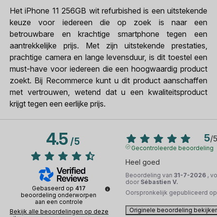
Het iPhone 11 256GB wit refurbished is een uitstekende
keuze voor iedereen die op zoek is naar een
betrouwbare en krachtige smartphone tegen een
aantrekkelijke prijs. Met zijn uitstekende prestaties,
prachtige camera en lange levensduur, is dit toestel een
must-have voor iedereen die een hoogwaardig product
zoekt. Bij Recommerce kunt u dit product aanschaffen
met vertrouwen, wetend dat u een kwaliteitsproduct
krijgt tegen een eerlijke prijs.
4.5
5
/
/
5
Gecontroleerde beoordeling
Heel goed
Beoordeling van
31-7-2026
, v
door
Sébastien V.
Gebaseerd op
417
Oorspronkelijk gepubliceerd o
beoordeling onderworpen
aan een controle
Originele beoordeling bekijke
Bekijk alle beoordelingen op deze