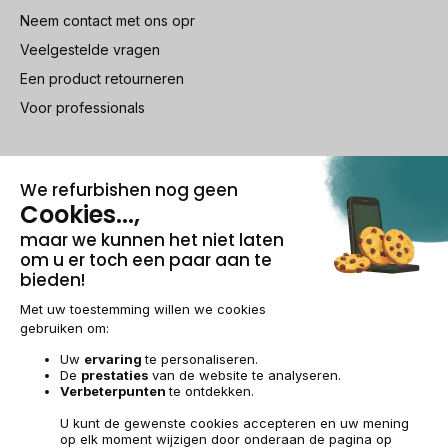
Neem contact met ons opr
Veelgestelde vragen
Een product retourneren
Voor professionals
100% beveiligde betaling
Wettelijke vermeldingen & AG
Beheer van cookies
Algemene verkoopvoorwaarden
Persoonsgegevens
Toegankelijkheid
Sitemap
BE-NL | €