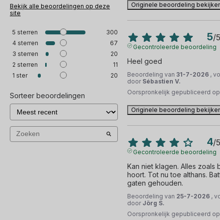
Originele beoordeling bekijke
Bekijk alle beoordelingen op deze
site
5
sterren
300
5
/
4
sterren
67
Gecontroleerde beoordeling
3
sterren
20
Heel goed
2
sterren
11
Beoordeling van
31-7-2026
, v
1
ster
20
door
Sébastien V.
Oorspronkelijk gepubliceerd o
Sorteer beoordelingen
Originele beoordeling bekijke
4
/
Gecontroleerde beoordeling
Kan niet klagen. Alles zoals
hoort. Tot nu toe althans. Bat
gaten gehouden.
Beoordeling van
25-7-2026
, v
door
Jörg S.
Oorspronkelijk gepubliceerd o