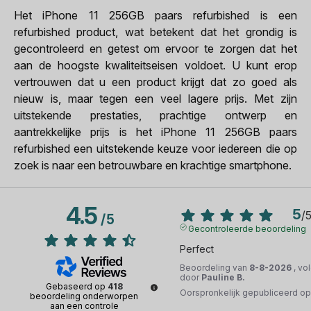
Het iPhone 11 256GB paars refurbished is een
refurbished product, wat betekent dat het grondig is
gecontroleerd en getest om ervoor te zorgen dat het
aan de hoogste kwaliteitseisen voldoet. U kunt erop
vertrouwen dat u een product krijgt dat zo goed als
nieuw is, maar tegen een veel lagere prijs. Met zijn
uitstekende prestaties, prachtige ontwerp en
aantrekkelijke prijs is het iPhone 11 256GB paars
refurbished een uitstekende keuze voor iedereen die op
zoek is naar een betrouwbare en krachtige smartphone.
4.5
5
/
/
5
Gecontroleerde beoordeling
Perfect
Beoordeling van
8-8-2026
, vo
door
Pauline B.
Gebaseerd op
418
Oorspronkelijk gepubliceerd o
beoordeling onderworpen
aan een controle