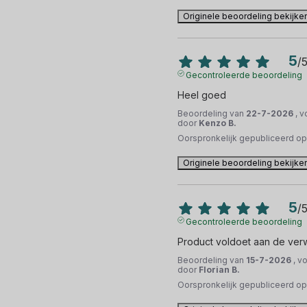
Originele beoordeling bekijke
5
/
Gecontroleerde beoordeling
Heel goed
Beoordeling van
22-7-2026
, 
door
Kenzo B.
Oorspronkelijk gepubliceerd o
Originele beoordeling bekijke
5
/
Gecontroleerde beoordeling
Product voldoet aan de ver
Beoordeling van
15-7-2026
, v
door
Florian B.
Oorspronkelijk gepubliceerd o