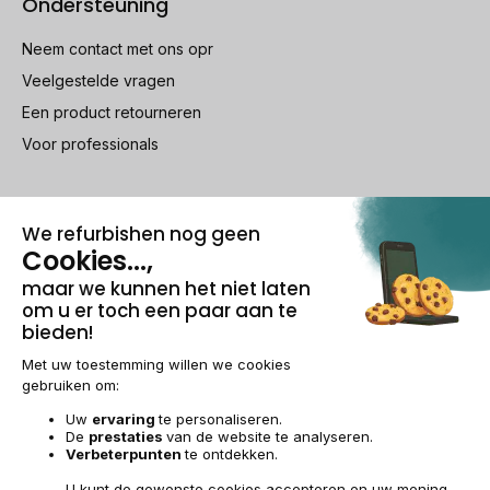
Ondersteuning
Neem contact met ons opr
Veelgestelde vragen
Een product retourneren
Voor professionals
100% beveiligde betaling
Wettelijke vermeldingen & AG
Beheer van cookies
Algemene verkoopvoorwaarden
Persoonsgegevens
Toegankelijkheid
Sitemap
BE-NL | €