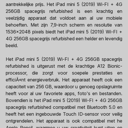
aantrekkelijke prijs. Het iPad mini 5 (2019) Wi-FI + 4G
256GB spacegrijs refurbished is een krachtig en
veelzijdig apparaat dat voldoet aan al uw mobiele
behoeften. Met zijn 7,9-inch scherm en resolutie van
1536x2048 pixels biedt het iPad mini 5 (2019) Wi-FI +
4G 256GB spacegrijs refurbished een helder en levendig
beeld.
Het iPad mini 5 (2019) Wi-FI + 4G 256GB spacegrijs
refurbished is uitgerust met de krachtige A12 Bionic-
processor, die zorgt voor soepele prestaties en
efficiÃ«nt energieverbruik. Het apparaat heeft ook een
capaciteit van 256 GB, waardoor u genoeg opslagruimte
heeft voor al uw favoriete apps, foto's en bestanden.
Bovendien is het iPad mini 5 (2019) Wi-FI + 4G 256GB
spacegrijs refurbished compatibel met Bluetooth 5.0 en
heeft het een ingebouwde Touch ID-sensor voor veilig
ontgrendelen. Het apparaat is ook compatibel met he
Apple Pencil, waarmee u uw creativiteit kunt uiten en