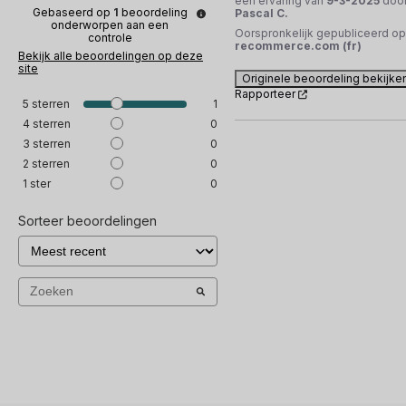
een ervaring van
9-3-2025
doo
Gebaseerd op
1
beoordeling
Pascal C.
onderworpen aan een
Oorspronkelijk gepubliceerd op
controle
recommerce.com (fr)
Bekijk alle beoordelingen op deze
site
Originele beoordeling bekijke
Rapporteer
5
sterren
1
4
sterren
0
3
sterren
0
2
sterren
0
1
ster
0
Sorteer beoordelingen