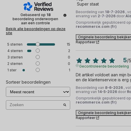
 Super staat
Beoordeling van
18-7-2026
, v
Gebaseerd op
18
ervaring van
2-7-2026
door
Aï
beoordeling onderworpen
Oorspronkelijk gepubliceerd op
aan een controle
recommerce.com (fr)
Bekijk alle beoordelingen op deze
site
Originele beoordeling bekijke
Rapporteer
5
sterren
15
4
sterren
2
3
sterren
0
5
/
2
sterren
0
Gecontroleerde beoordeling
1
ster
1
Dit artikel voldoet aan mijn 
en de klantenservice is erg
Sorteer beoordelingen
Beoordeling van
8-6-2026
, vo
ervaring van
14-5-2026
door
Ro
Oorspronkelijk gepubliceerd op
recommerce.com (fr)
Originele beoordeling bekijke
Rapporteer