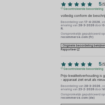
5
/
Gecontroleerde beoordeling
volledig conform de beschri
Beoordeling van
17-4-2026
, v
ervaring van
28-3-2026
door
G
R.
Oorspronkelijk gepubliceerd op
recommerce.com (fr)
Originele beoordeling bekijke
Rapporteer
5
/
Gecontroleerde beoordeling
Prijs-kwaliteitverhouding is 
- apparaat ziet eruit als nieu
Beoordeling van
28-3-2026
, v
ervaring van
23-2-2026
door
Vi
Oorspronkelijk gepubliceerd op
recommerce.com (de)