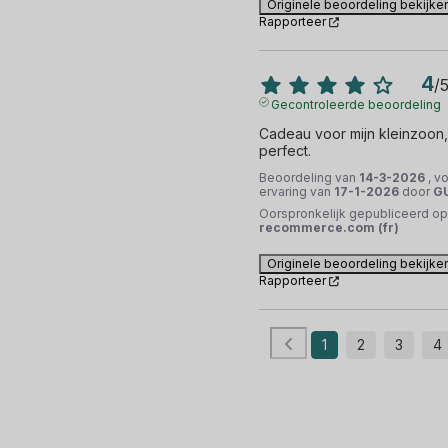
Originele beoordeling bekijke
Rapporteer
4
/
Gecontroleerde beoordeling
Cadeau voor mijn kleinzoon, h
perfect.
Beoordeling van
14-3-2026
, v
ervaring van
17-1-2026
door
GU
Oorspronkelijk gepubliceerd op
recommerce.com (fr)
Originele beoordeling bekijke
Rapporteer
1
2
3
4