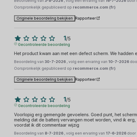
Beoordeling van
3-8-2026
, volg een ervaring van
16-7-2026
door
Oorspronkelijk gepubliceerd op
recommerce.com (fr)
Originele beoordeling bekijken
Rapporteer
1
/
5
Gecontroleerde beoordeling
Het product kwam aan met een defect scherm. We hadden ee
Beoordeling van
30-7-2026
, volg een ervaring van
10-7-2026
do
Oorspronkelijk gepubliceerd op
recommerce.com (fr)
Originele beoordeling bekijken
Rapporteer
1
/
5
Gecontroleerde beoordeling
Voorlopig erg gemengde gevoelens. Goed punt, het scherm is
melding dat de batterij vervangen moet worden, vind ik erg, 
voordat ik dit commentaar wijzig
Beoordeling van
8-7-2026
, volg een ervaring van
17-6-2026
door