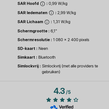
SAR Hoofd
0,99 W/kg
SAR ledematen
2,99 W/kg
SAR Lichaam
1,31 W/kg
Schermgrootte
6,1"
Schermresolutie
1 080 x 2 400 pixels
SD-kaart
Neen
Simkaart
Bluetooth
Simlockvrij
Simlockvrij (met alle providers te
gebruiken)
4.3
/
5