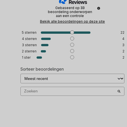
Gebaseerd op
33
beoordeling onderworpen
aan een controle
Bekijk alle beoordelingen op deze site
5
sterren
22
4
sterren
4
3
sterren
3
2
sterren
2
1
ster
2
Sorteer beoordelingen