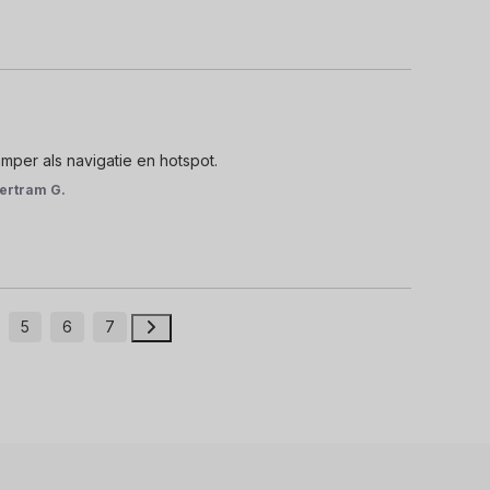
camper als navigatie en hotspot.
ertram G.
5
6
7