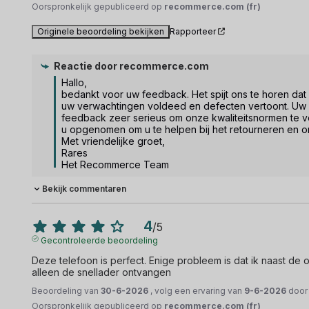
Oorspronkelijk gepubliceerd op
recommerce.com (fr)
Originele beoordeling bekijken
Rapporteer
Reactie door
recommerce.com
Hallo,

bedankt voor uw feedback. Het spijt ons te horen dat 
uw verwachtingen voldeed en defecten vertoont. Uw e
feedback zeer serieus om onze kwaliteitsnormen te ve
u opgenomen om u te helpen bij het retourneren en om
Met vriendelijke groet,

Rares

Het Recommerce Team
Bekijk commentaren
4
/
5
Gecontroleerde beoordeling
Deze telefoon is perfect. Enige probleem is dat ik naast de 
alleen de snellader ontvangen
Beoordeling van
30-6-2026
, volg een ervaring van
9-6-2026
doo
Oorspronkelijk gepubliceerd op
recommerce.com (fr)