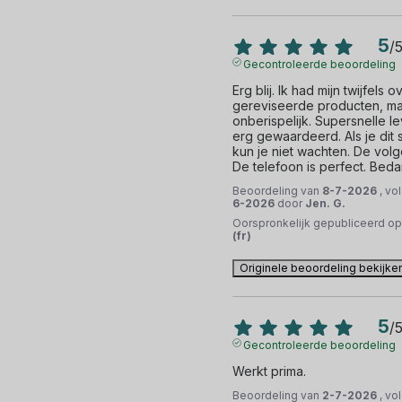
5
/
Gecontroleerde beoordeling
Erg blij. Ik had mijn twijfels ov
gereviseerde producten, maar
onberispelijk. Supersnelle le
erg gewaardeerd. Als je dit 
kun je niet wachten. De vol
De telefoon is perfect. Beda
Beoordeling van
8-7-2026
, vo
6-2026
door
Jen. G.
Oorspronkelijk gepubliceerd o
(fr)
Originele beoordeling bekijke
5
/
Gecontroleerde beoordeling
Werkt prima.
Beoordeling van
2-7-2026
, vo