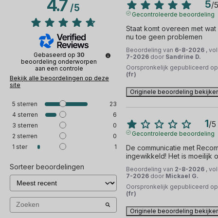
4.7
5
/
/
5
Gecontroleerde beoordeling
Staat komt overeen met wat 
nu toe geen problemen
Beoordeling van
6-8-2026
, vo
Gebaseerd op
30
7-2026
door
Sandrine D.
beoordeling onderworpen
Oorspronkelijk gepubliceerd o
aan een controle
(fr)
Bekijk alle beoordelingen op deze
site
Originele beoordeling bekijke
5
sterren
23
4
sterren
6
1
/
5
3
sterren
0
Gecontroleerde beoordeling
2
sterren
0
1
ster
1
De communicatie met Recomm
ingewikkeld! Het is moeilijk 
Sorteer beoordelingen
Beoordeling van
2-8-2026
, vo
7-2026
door
Mickael G.
Oorspronkelijk gepubliceerd o
(fr)
Originele beoordeling bekijke