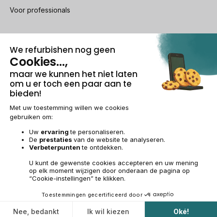
Voor professionals
100% beveiligde betaling
Wettelijke vermeldingen & AG
Beheer van cookies
Algemene verkoopvoorwaarden
Persoonsgegevens
Toegankelijkheid
Sitemap
BE-NL | €
© 2009-2026 RECOMMERCE - Alle rechten voorbehouden.