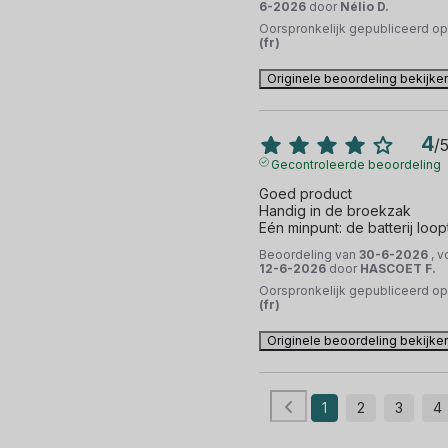
6-2026
door
Nélio D.
Oorspronkelijk gepubliceerd o
(fr)
Originele beoordeling bekijke
4
/
Gecontroleerde beoordeling
Goed product

Handig in de broekzak

Eén minpunt: de batterij loopt
Beoordeling van
30-6-2026
, 
12-6-2026
door
HASCOET F.
Oorspronkelijk gepubliceerd o
(fr)
Originele beoordeling bekijke
1
2
3
4