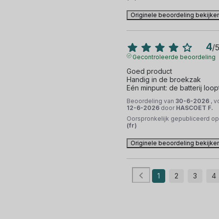
Originele beoordeling bekijke
4
/
Gecontroleerde beoordeling
Goed product

Handig in de broekzak

Eén minpunt: de batterij loopt
Beoordeling van
30-6-2026
, 
12-6-2026
door
HASCOET F.
Oorspronkelijk gepubliceerd o
(fr)
Originele beoordeling bekijke
1
2
3
4