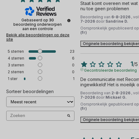
Staat komt overeen met wat 
nu toe geen problemen
Beoordeling van
6-8-2026
, vo
Gebaseerd op
30
7-2026
door
Sandrine D.
beoordeling onderworpen
Oorspronkelijk gepubliceerd o
aan een controle
(fr)
Bekijk alle beoordelingen op deze
site
Originele beoordeling bekijke
5
sterren
23
4
sterren
6
1
/
5
3
sterren
0
Gecontroleerde beoordeling
2
sterren
0
1
ster
1
De communicatie met Recomm
ingewikkeld! Het is moeilijk 
Sorteer beoordelingen
Beoordeling van
2-8-2026
, vo
7-2026
door
Mickael G.
Oorspronkelijk gepubliceerd o
(fr)
Originele beoordeling bekijke