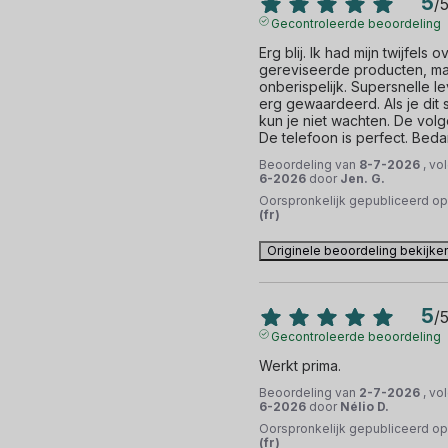
5
/
Gecontroleerde beoordeling
Erg blij. Ik had mijn twijfels ov
gereviseerde producten, maar
onberispelijk. Supersnelle le
erg gewaardeerd. Als je dit 
kun je niet wachten. De vol
De telefoon is perfect. Beda
Beoordeling van
8-7-2026
, vo
6-2026
door
Jen. G.
Oorspronkelijk gepubliceerd o
(fr)
Originele beoordeling bekijke
5
/
Gecontroleerde beoordeling
Werkt prima.
Beoordeling van
2-7-2026
, vo
6-2026
door
Nélio D.
Oorspronkelijk gepubliceerd o
(fr)