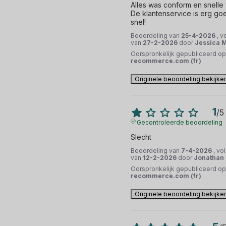
Alles was conform en snelle 
De klantenservice is erg go
snel!
Beoordeling van
25-4-2026
, v
van
27-2-2026
door
Jessica M
Oorspronkelijk gepubliceerd op
recommerce.com (fr)
Originele beoordeling bekijke
1
/
5
Gecontroleerde beoordeling
Slecht
Beoordeling van
7-4-2026
, vo
van
12-2-2026
door
Jonathan 
Oorspronkelijk gepubliceerd op
recommerce.com (fr)
Originele beoordeling bekijke