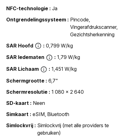
NFC-technologie
Ja
Ontgrendelingssysteem
Pincode,
Vingerafdrukscanner,
Gezichtsherkenning
SAR Hoofd
0,799 W/kg
SAR ledematen
1,79 W/kg
SAR Lichaam
1,451 W/kg
Schermgrootte
6,7"
Schermresolutie
1 080 x 2 640
SD-kaart
Neen
Simkaart
eSIM, Bluetooth
Simlockvrij
Simlockvrij (met alle providers te
gebruiken)