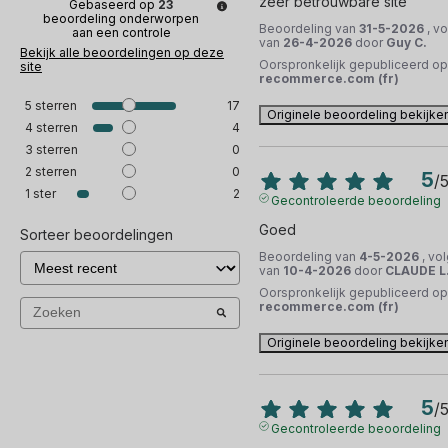
zeer betrouwbare site
Gebaseerd op
23
beoordeling onderworpen
Beoordeling van
31-5-2026
, v
aan een controle
van
26-4-2026
door
Guy C.
Bekijk alle beoordelingen op deze
Oorspronkelijk gepubliceerd op
site
recommerce.com (fr)
5
sterren
17
Originele beoordeling bekijke
4
sterren
4
3
sterren
0
2
sterren
0
5
/
1
ster
2
Gecontroleerde beoordeling
Goed
Sorteer beoordelingen
Beoordeling van
4-5-2026
, vo
van
10-4-2026
door
CLAUDE L
Oorspronkelijk gepubliceerd op
recommerce.com (fr)
Originele beoordeling bekijke
5
/
Gecontroleerde beoordeling