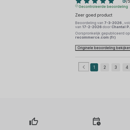
5
/
Gecontroleerde beoordeling
Zeer goed product
Beoordeling van
7-3-2026
, vo
van
17-2-2026
door
Chantal P.
Oorspronkelijk gepubliceerd op
recommerce.com (fr)
Originele beoordeling bekijke
1
2
3
4