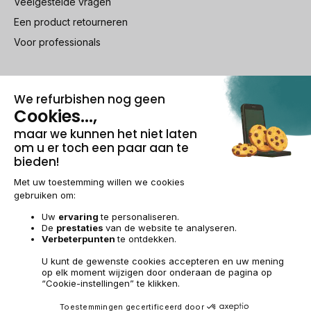
Veelgestelde vragen
Een product retourneren
Voor professionals
100% beveiligde betaling
Wettelijke vermeldingen & AG
Beheer van cookies
Algemene verkoopvoorwaarden
Persoonsgegevens
Toegankelijkheid
Sitemap
BE-NL | €
© 2009-2026 RECOMMERCE - Alle rechten voorbehouden.