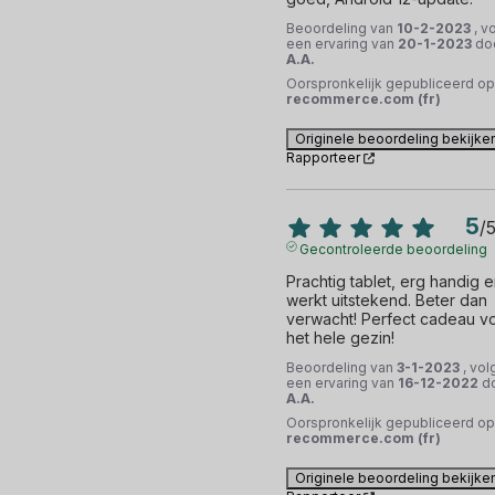
Beoordeling van
10-2-2023
, v
een ervaring van
20-1-2023
do
A.A.
Oorspronkelijk gepubliceerd op
recommerce.com (fr)
Originele beoordeling bekijke
Rapporteer
5
/
Gecontroleerde beoordeling
Prachtig tablet, erg handig e
werkt uitstekend. Beter dan 
verwacht! Perfect cadeau vo
het hele gezin!
Beoordeling van
3-1-2023
, vol
een ervaring van
16-12-2022
d
A.A.
Oorspronkelijk gepubliceerd op
recommerce.com (fr)
Originele beoordeling bekijke