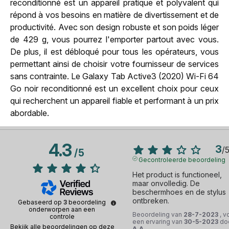
reconditionné est un appareil pratique et polyvalent qui
répond à vos besoins en matière de divertissement et de
productivité. Avec son design robuste et son poids léger
de 429 g, vous pourrez l'emporter partout avec vous.
De plus, il est débloqué pour tous les opérateurs, vous
permettant ainsi de choisir votre fournisseur de services
sans contrainte. Le Galaxy Tab Active3 (2020) Wi-Fi 64
Go noir reconditionné est un excellent choix pour ceux
qui recherchent un appareil fiable et performant à un prix
abordable.
4.3
3
/
/
5
Gecontroleerde beoordeling
Het product is functioneel, 
maar onvolledig. De 
beschermhoes en de stylus 
ontbreken.
Gebaseerd op
3
beoordeling
onderworpen aan een
Beoordeling van
28-7-2023
, v
controle
een ervaring van
30-5-2023
do
Bekijk alle beoordelingen op deze
A.A.