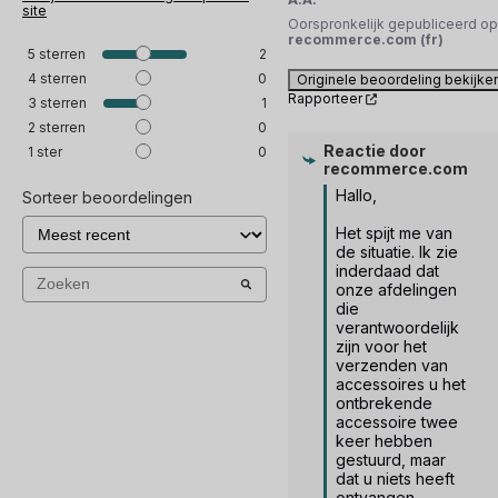
site
Oorspronkelijk gepubliceerd op
recommerce.com (fr)
5
sterren
2
4
sterren
0
Originele beoordeling bekijke
Rapporteer
3
sterren
1
2
sterren
0
Reactie door
1
ster
0
recommerce.com
Hallo, 

Sorteer beoordelingen
Het spijt me van 
de situatie. Ik zie 
inderdaad dat 
onze afdelingen 
die 
verantwoordelijk 
zijn voor het 
verzenden van 
accessoires u het 
ontbrekende 
accessoire twee 
keer hebben 
gestuurd, maar 
dat u niets heeft 
ontvangen. 
