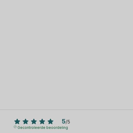
5
/
5
Gecontroleerde beoordeling