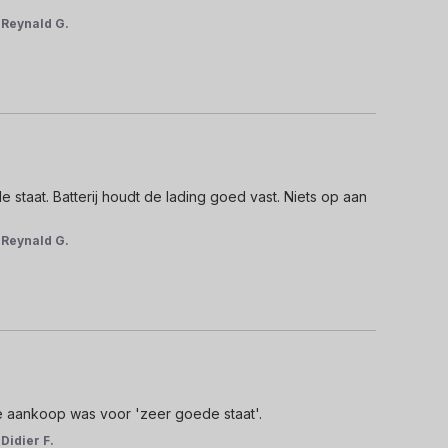
r
Reynald G.
staat. Batterij houdt de lading goed vast. Niets op aan 
r
Reynald G.
e aankoop was voor 'zeer goede staat'.
r
Didier F.