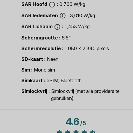
SAR Hoofd
0,766 W/kg
SAR ledematen
3,010 W/kg
SAR Lichaam
1,453 W/kg
Schermgrootte
6,6"
Schermresolutie
1 080 x 2 340 pixels
SD-kaart
Neen
Sim
Mono sim
Simkaart
eSIM, Bluetooth
Simlockvrij
Simlockvrij (met alle providers te
gebruiken)
4.6
/
5