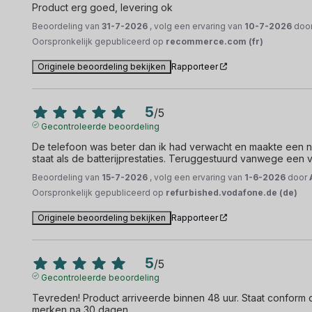
Product erg goed, levering ok
Beoordeling van
31-7-2026
, volg een ervaring van
10-7-2026
doo
Oorspronkelijk gepubliceerd op
recommerce.com (fr)
Originele beoordeling bekijken
Rapporteer
5
/
5
Gecontroleerde beoordeling
De telefoon was beter dan ik had verwacht en maakte een ni
staat als de batterijprestaties. Teruggestuurd vanwege een
Beoordeling van
15-7-2026
, volg een ervaring van
1-6-2026
door
Oorspronkelijk gepubliceerd op
refurbished.vodafone.de (de)
Originele beoordeling bekijken
Rapporteer
5
/
5
Gecontroleerde beoordeling
Tevreden! Product arriveerde binnen 48 uur. Staat conform de 
merken na 30 dagen.