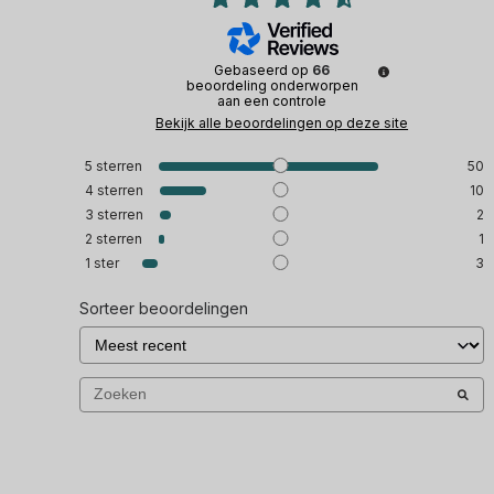
Gebaseerd op
66
beoordeling onderworpen
aan een controle
Bekijk alle beoordelingen op deze site
5
sterren
50
4
sterren
10
3
sterren
2
2
sterren
1
1
ster
3
Sorteer beoordelingen