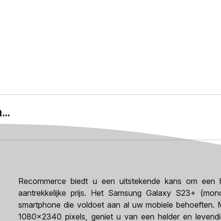
..
Recommerce biedt u een uitstekende kans om een h
aantrekkelijke prijs. Het Samsung Galaxy S23+ (mon
smartphone die voldoet aan al uw mobiele behoeften. M
1080x2340 pixels, geniet u van een helder en levendig