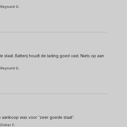
r
Reynald G.
staat. Batterij houdt de lading goed vast. Niets op aan 
r
Reynald G.
e aankoop was voor 'zeer goede staat'.
r
Didier F.