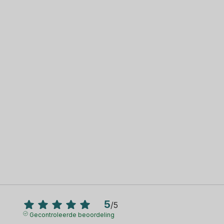
5
/
5
Gecontroleerde beoordeling