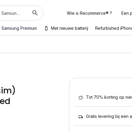
Wie is Recommerce® ?
Een p
Samsung Premium
Met nieuwe batterij
Refurbished iPhon
sim)
Tot 70% korting op ni
hed
Gratis levering bij een 