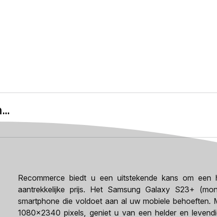
..
Recommerce biedt u een uitstekende kans om een h
aantrekkelijke prijs. Het Samsung Galaxy S23+ (mon
smartphone die voldoet aan al uw mobiele behoeften. M
1080x2340 pixels, geniet u van een helder en levendig