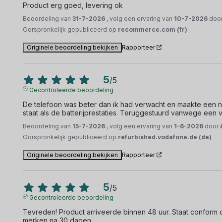
Product erg goed, levering ok
Beoordeling van
31-7-2026
, volg een ervaring van
10-7-2026
doo
Oorspronkelijk gepubliceerd op
recommerce.com (fr)
Originele beoordeling bekijken
Rapporteer
5
/
5
Gecontroleerde beoordeling
De telefoon was beter dan ik had verwacht en maakte een ni
staat als de batterijprestaties. Teruggestuurd vanwege een
Beoordeling van
15-7-2026
, volg een ervaring van
1-6-2026
door
Oorspronkelijk gepubliceerd op
refurbished.vodafone.de (de)
Originele beoordeling bekijken
Rapporteer
5
/
5
Gecontroleerde beoordeling
Tevreden! Product arriveerde binnen 48 uur. Staat conform de 
merken na 30 dagen.