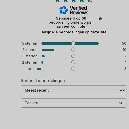
Gebaseerd op
66
beoordeling onderworpen
aan een controle
Bekijk alle beoordelingen op deze site
5
sterren
50
4
sterren
10
3
sterren
2
2
sterren
1
1
ster
3
Sorteer beoordelingen