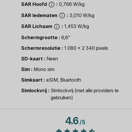
SAR Hoofd
0,766 W/kg
SAR ledematen
3,010 W/kg
SAR Lichaam
1,453 W/kg
Schermgrootte
6,6"
Schermresolutie
1 080 x 2 340 pixels
SD-kaart
Neen
Sim
Mono sim
Simkaart
eSIM, Bluetooth
Simlockvrij
Simlockvrij (met alle providers te
gebruiken)
4.6
/
5