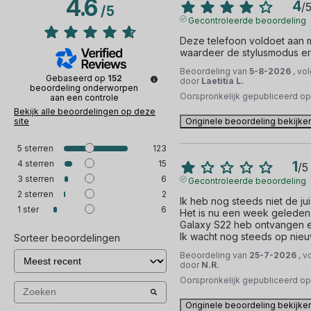
4.6
4
/
/
5
Gecontroleerde beoordeling
Deze telefoon voldoet aan mi
waardeer de stylusmodus er
Beoordeling van
5-8-2026
, vo
Gebaseerd op
152
door
Laetitia L.
beoordeling onderworpen
Oorspronkelijk gepubliceerd o
aan een controle
Bekijk alle beoordelingen op deze
site
Originele beoordeling bekijke
5
sterren
123
4
sterren
15
1
/
5
3
sterren
6
Gecontroleerde beoordeling
2
sterren
2
Ik heb nog steeds niet de ju
1
ster
6
Het is nu een week geleden d
Galaxy S22 heb ontvangen en
Ik wacht nog steeds op nieu
Sorteer beoordelingen
Beoordeling van
25-7-2026
, v
door
N.R.
Oorspronkelijk gepubliceerd o
Originele beoordeling bekijke