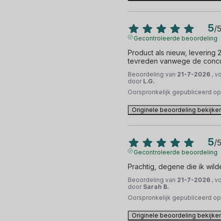
5
/
Gecontroleerde beoordeling
Product als nieuw, levering 
tevreden vanwege de concu
Beoordeling van
21-7-2026
, v
door
L.G.
Oorspronkelijk gepubliceerd o
Originele beoordeling bekijke
5
/
Gecontroleerde beoordeling
Prachtig, degene die ik wild
Beoordeling van
21-7-2026
, v
door
Sarah B.
Oorspronkelijk gepubliceerd o
Originele beoordeling bekijke