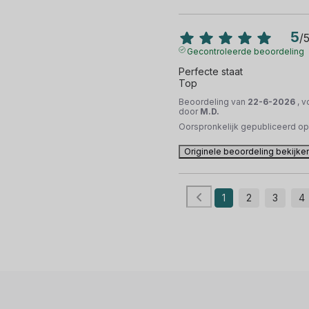
5
/
Gecontroleerde beoordeling
Perfecte staat 

Top
Beoordeling van
22-6-2026
, 
door
M.D.
Oorspronkelijk gepubliceerd o
Originele beoordeling bekijke
1
2
3
4