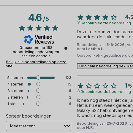
4.6
4
/
/
5
Gecontroleerde beoordeling
Deze telefoon voldoet aan mi
waardeer de stylusmodus er
Beoordeling van
5-8-2026
, vo
Gebaseerd op
152
door
Laetitia L.
beoordeling onderworpen
Oorspronkelijk gepubliceerd o
aan een controle
Bekijk alle beoordelingen op deze
site
Originele beoordeling bekijke
5
sterren
123
4
sterren
15
1
/
5
3
sterren
6
Gecontroleerde beoordeling
2
sterren
2
Ik heb nog steeds niet de ju
1
ster
6
Het is nu een week geleden d
Galaxy S22 heb ontvangen en
Ik wacht nog steeds op nieu
Sorteer beoordelingen
Beoordeling van
25-7-2026
, v
door
N.R.