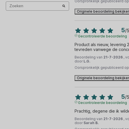
Oorspronkelijk gepubliceerd o
Originele beoordeling bekijke
5
/
Gecontroleerde beoordeling
Product als nieuw, levering 
tevreden vanwege de concu
Beoordeling van
21-7-2026
, v
door
L.G.
Oorspronkelijk gepubliceerd o
Originele beoordeling bekijke
5
/
Gecontroleerde beoordeling
Prachtig, degene die ik wild
Beoordeling van
21-7-2026
, v
door
Sarah B.