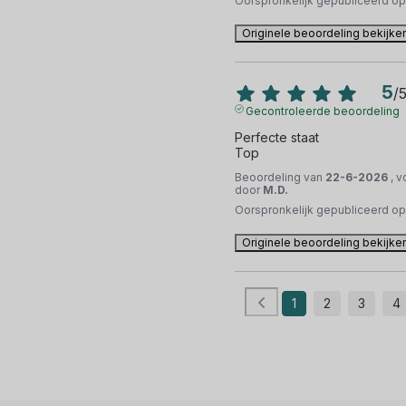
Oorspronkelijk gepubliceerd o
Originele beoordeling bekijke
5
/
Gecontroleerde beoordeling
Perfecte staat 

Top
Beoordeling van
22-6-2026
, 
door
M.D.
Oorspronkelijk gepubliceerd o
Originele beoordeling bekijke
1
2
3
4