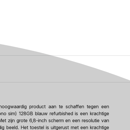
oogwaardig product aan te schaffen tegen een
ono sim) 128GB blauw refurbished is een krachtige
et zijn grote 6,8-inch scherm en een resolutie van
g beeld. Het toestel is uitgerust met een krachtige