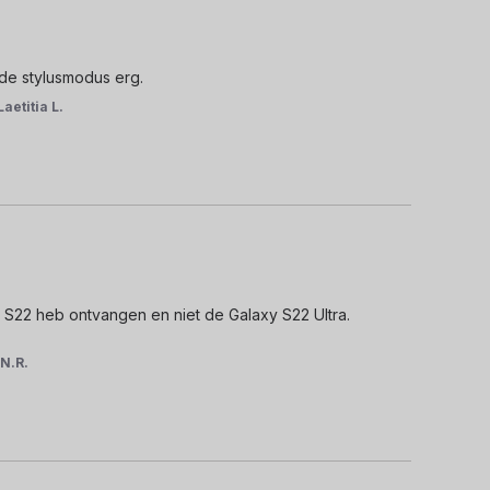
de stylusmodus erg.
Laetitia L.
 S22 heb ontvangen en niet de Galaxy S22 Ultra.

r
N.R.