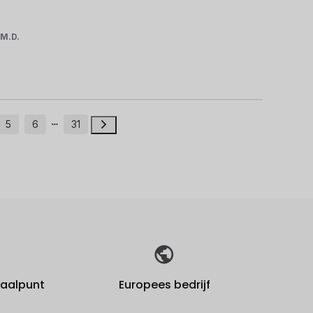
r
M.D.
5
6
31
fhaalpunt
Europees bedrijf