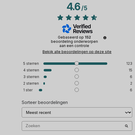
4.6
/
5
Gebaseerd op
152
beoordeling onderworpen
aan een controle
Bekijk alle beoordelingen op deze site
5
sterren
123
4
sterren
15
3
sterren
6
2
sterren
2
1
ster
6
Sorteer beoordelingen