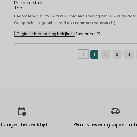
Perfecte staat 

Top
Beoordeling van
22-6-2026
, volg een ervaring van
8-5-2026
doo
Oorspronkelijk gepubliceerd op
recommerce.com (fr)
Originele beoordeling bekijken
Rapporteer
1
2
3
4
0 dagen bedenktijd
Gratis levering bij een a