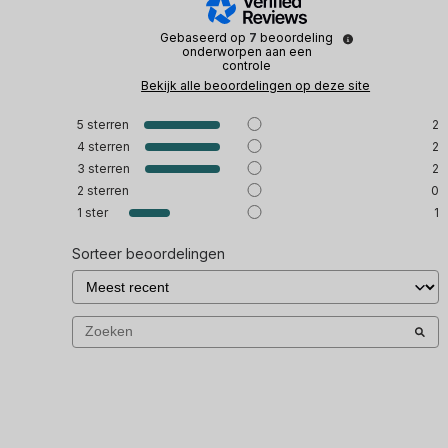
Gebaseerd op
7
beoordeling
onderworpen aan een
controle
Bekijk alle beoordelingen op deze site
5
sterren
2
4
sterren
2
3
sterren
2
2
sterren
0
1
ster
1
Sorteer beoordelingen