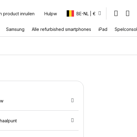
n product inruilen
Hulpw
BE-NL | €
Samsung
Alle refurbished smartphones
iPad
Spelconso
uw
fhaalpunt