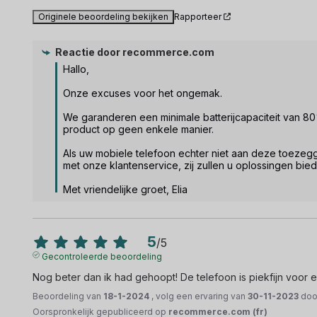
Originele beoordeling bekijken
Rapporteer
Reactie door
recommerce.com
Hallo,

Onze excuses voor het ongemak.

We garanderen een minimale batterijcapaciteit van 8
product op geen enkele manier.

Als uw mobiele telefoon echter niet aan deze toezeggi
met onze klantenservice, zij zullen u oplossingen bied
Met vriendelijke groet, Elia
5
/
5
Gecontroleerde beoordeling
Nog beter dan ik had gehoopt! De telefoon is piekfijn voor e
Beoordeling van
18-1-2024
, volg een ervaring van
30-11-2023
do
Oorspronkelijk gepubliceerd op
recommerce.com (fr)