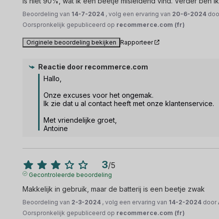
is niet 90%, wat ik een beetje misleidend vind. Verder ben i
Beoordeling van
14-7-2024
, volg een ervaring van
20-6-2024
do
Oorspronkelijk gepubliceerd op
recommerce.com (fr)
Originele beoordeling bekijken
Rapporteer
Reactie door
recommerce.com
Hallo,

Onze excuses voor het ongemak.

Ik zie dat u al contact heeft met onze klantenservice.

Met vriendelijke groet,

Antoine
3
/
5
Gecontroleerde beoordeling
Makkelijk in gebruik, maar de batterij is een beetje zwak
Beoordeling van
2-3-2024
, volg een ervaring van
14-2-2024
door
Oorspronkelijk gepubliceerd op
recommerce.com (fr)