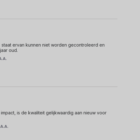
de staat ervan kunnen niet worden gecontroleerd en 
jaar oud.
A.A.
mpact, is de kwaliteit gelijkwaardig aan nieuw voor 
r
A.A.