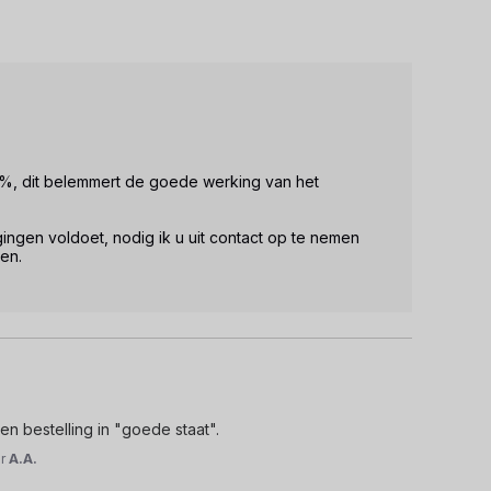
0%, dit belemmert de goede werking van het 
ngen voldoet, nodig ik u uit contact op te nemen 
en.

en bestelling in "goede staat".
or
A.A.