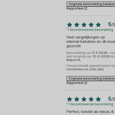
Originele beoordeling bekijke
Rapporteer
5
/
Gecontroleerde beoordeling
Veel vergelijkingen op 
internet bekeken en dit mode
gezocht.
Beoordeling van
3-3-2026
, vol
een ervaring van
12-2-2026
do
Robert R.
Oorspronkelijk gepubliceerd op
recommerce.com (de)
Originele beoordeling bekijke
Rapporteer
5
/
Gecontroleerde beoordeling
Perfect, toestel als nieuw, ik 