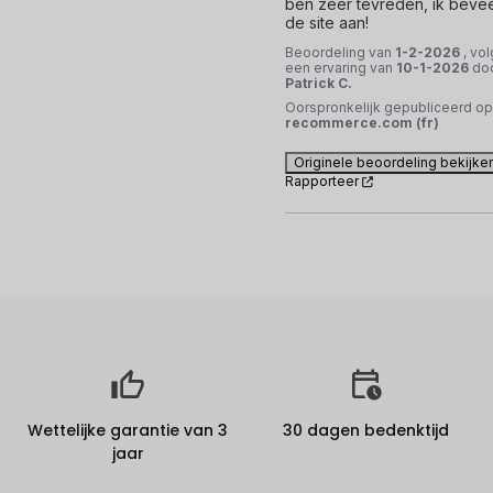
ben zeer tevreden, ik bevee
de site aan!
Beoordeling van
1-2-2026
, vol
een ervaring van
10-1-2026
do
Patrick C.
Oorspronkelijk gepubliceerd op
recommerce.com (fr)
Originele beoordeling bekijke
Rapporteer
Wettelijke garantie van 3
30 dagen bedenktijd
jaar