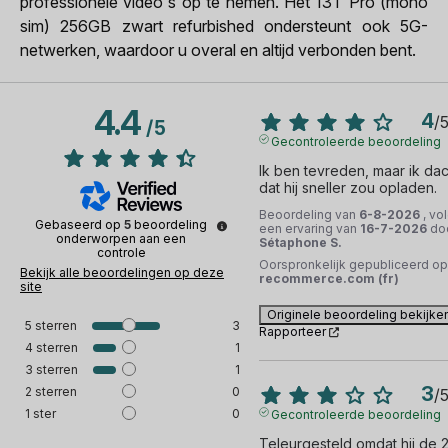
professionele video's op te nemen. Het 13T Pro (mono
sim) 256GB zwart refurbished ondersteunt ook 5G-
netwerken, waardoor u overal en altijd verbonden bent.
4.4
4
/
/
5
Gecontroleerde beoordeling
Ik ben tevreden, maar ik dach
dat hij sneller zou opladen.
Beoordeling van
6-8-2026
, vo
Gebaseerd op
5
beoordeling
een ervaring van
16-7-2026
do
onderworpen aan een
Sétaphone S.
controle
Oorspronkelijk gepubliceerd op
Bekijk alle beoordelingen op deze
recommerce.com (fr)
site
Originele beoordeling bekijke
5
sterren
3
Rapporteer
4
sterren
1
3
sterren
1
3
2
sterren
0
/
1
ster
0
Gecontroleerde beoordeling
Teleurgesteld omdat hij de 2