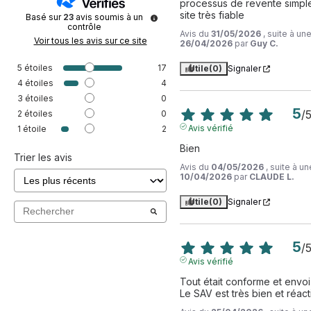
processus de revente simple 
site très fiable
Basé sur
23
avis soumis à un
contrôle
Avis du
31/05/2026
, suite à u
Voir tous les avis sur ce site
26/04/2026
par
Guy C.
5
étoiles
17
Utile
(0)
Signaler
4
étoiles
4
3
étoiles
0
5
/
2
étoiles
0
Avis vérifié
1
étoile
2
Bien
Trier les avis
Avis du
04/05/2026
, suite à u
10/04/2026
par
CLAUDE L.
Utile
(0)
Signaler
5
/
Avis vérifié
Tout était conforme et envoi 
Le SAV est très bien et réactif