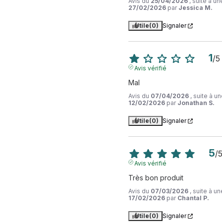
Avis du
25/04/2026
, suite à u
27/02/2026
par
Jessica M.
Utile
(0)
Signaler
1
/
5
Avis vérifié
Mal
Avis du
07/04/2026
, suite à 
12/02/2026
par
Jonathan S.
Utile
(0)
Signaler
5
/
Avis vérifié
Très bon produit
Avis du
07/03/2026
, suite à u
17/02/2026
par
Chantal P.
Utile
(0)
Signaler