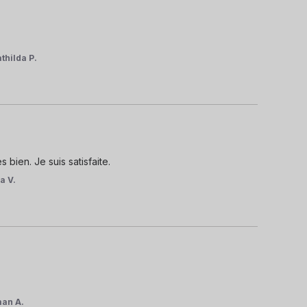
thilda P.
 bien. Je suis satisfaite.
a V.
an A.