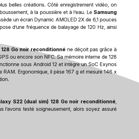
us belles créations. Côté enregistrement vidéo, on
laboussement, à la poussière et à l’eau. Le
Samsung
sède un écran Dynamic AMOLED 2X de 6,1 pouces
spose d’une fréquence de balayage de 120 Hz, ainsi
128 Go noir reconditionné
ne déçoit pas grâce à
n GPS ou encore son NFC. Sa mémoire interne de 128
onctionne sous Android 12 et intègre un SoC Exynos
e RAM. Ergonomique, il pèse 167 g et mesure 146 x
tion.
axy S22 (dual sim) 128 Go noir reconditionné
,
 nous l’avons testé soigneusement, alors soyez assuré