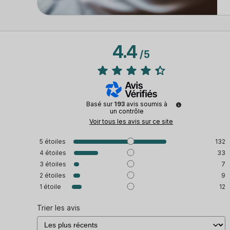
4.4
/
5
Basé sur
193
avis soumis à
un contrôle
Voir tous les avis sur ce site
5
étoiles
132
4
étoiles
33
3
étoiles
7
2
étoiles
9
1
étoile
12
Trier les avis