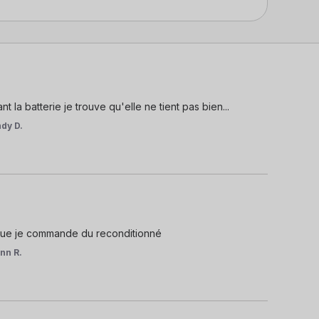
la batterie je trouve qu'elle ne tient pas bien...
ndy D.
s que je commande du reconditionné
nn R.