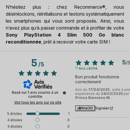
N’hésitez plus : chez Recommerce®, nous
désimlockons, réinitialisons et testons systématiquement
les smartphones qui vous sont proposés. Ainsi, vous
n’avez plus qu’à passer commande et à profiter de votre
Sony PlayStation 4 Slim 500 Go blanc
reconditionnée
, prêt à recevoir votre carte SIM !
5
5
/
/
5
Avis vérifié
Bon produit fonctionne 
correctement
Avis du
17/04/2025
, suite à un
Basé sur
1
avis soumis à un
expérience du
24/02/2025
par
contrôle
Prince Bienvenu M.
Voir tous les avis sur ce site
Utile
(0)
Signaler
5
étoiles
1
4
étoiles
0
3
étoiles
0