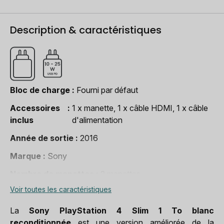
Description & caractéristiques
Bloc de charge
Fourni par défaut
Accessoires
1 x manette, 1 x câble HDMI, 1 x câble
inclus
d'alimentation
Année de sortie
2016
Marque
Sony
Nombre de manettes
2 manettes
Voir toutes les caractéristiques
Poids
2,1 Kg
Système d'exploitation
Xbox OS
La
Sony PlayStation 4 Slim 1 To blanc
reconditionnée
est une version améliorée de la