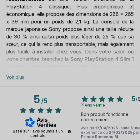
Type de console
Console de salon
PlayStation 4 classique. Plus ergonomique et
économique, elle propose des dimensions de 288 x 265
x 39 mm pour un poids de 2,1 kg. La console de la
marque japonaise Sony propose ainsi une taille réduite
de 30 % ainsi qu’un poids plus léger de 25 % que sa
sœur, ce qui la rend plus transportable, mais également
plus facile à installer chez vous. Dans votre salon ou
votre chambre, branchez la
Sony PlayStation 4 Slim 1
To blanc reconditionnée
à votre télévision via son
port HDMI, puis profitez des grands classiques proposés
Voir plus
par les éditeurs partenaires en Full HD. Avec la
technologie HDR10, vous profiterez également d’une
5
très bonne fluidité.
5
/
/
5
Avis vérifié
Pour une immersion complète et une expérience sans
Bon produit fonctionne 
latence, la
Sony PlayStation 4 Slim 1 To blanc
correctement
reconditionnée
est bien équipée. Elle intègre ainsi un
Avis du
17/04/2025
, suite à un
Basé sur
1
avis soumis à un
expérience du
24/02/2025
par
processeur x86-64 AMD Jaguar à 8 cœurs, une puce
contrôle
Prince Bienvenu M.