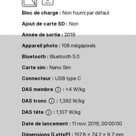
Bloc de charge
Non fourni par défaut
Ajout de carte SD
Non
Année de sortie
2019
Appareil photo
108 mégapixels
Bluetooth
Bluetooth 5.0
Carte sim
Nano Sim
Connecteur
USB type C
DAS membre
<4 W/kg
DAS tronc
1,392 W/kg
DAS tête
1,107 W/kg
Date de lancement
11 nov. 2019, 00:00:00
Dimensions (LxHxP)
157,8 x 74,2 x 9,7 mm