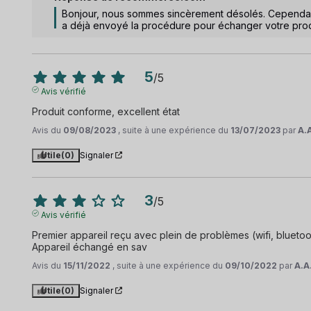
Bonjour, nous sommes sincèrement désolés. Cependant
a déjà envoyé la procédure pour échanger votre produ
5
/
5
Avis vérifié
Produit conforme, excellent état
Avis du
09/08/2023
, suite à une expérience du
13/07/2023
par
A.
Utile
(0)
Signaler
3
/
5
Avis vérifié
Premier appareil reçu avec plein de problèmes (wifi, bluetoot
Appareil échangé en sav
Avis du
15/11/2022
, suite à une expérience du
09/10/2022
par
A.A
Utile
(0)
Signaler