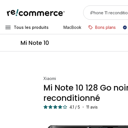
Tous les produits
MacBook
Bons plans
Mi Note 10
Xiaomi
Mi Note 10 128 Go noi
reconditionné
4.1
/
5
-
11
avis