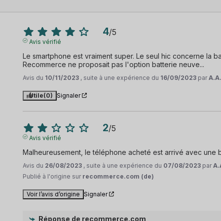
4
/
5
Avis vérifié
Le smartphone est vraiment super. Le seul hic concerne la batt
Recommerce ne proposait pas l'option batterie neuve...
Avis du
10/11/2023
, suite à une expérience du
16/09/2023
par
A.A
Utile
(0)
Signaler
2
/
5
Avis vérifié
Malheureusement, le téléphone acheté est arrivé avec une b
Avis du
26/08/2023
, suite à une expérience du
07/08/2023
par
A.
Publié à l'origine sur
recommerce.com (de)
Voir l’avis d’origine
Signaler
Réponse de
recommerce.com