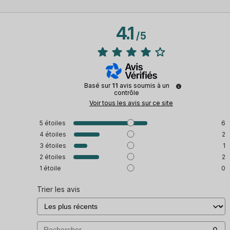
4.1
/
5
Basé sur
11
avis soumis à un
contrôle
Voir tous les avis sur ce site
5
étoiles
6
4
étoiles
2
3
étoiles
1
2
étoiles
2
1
étoile
0
Trier les avis