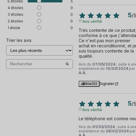
5
étoiles
5
4
étoiles
0
5
3
étoiles
0
/
2
étoiles
0
Avis vérifié
1
étoile
0
Très contente de ce produit,
conforme à ce que j'attendais
Trier les avis
Ce n'est pas mon premier 
achat en reconditionné, et je
suis toujours contente de la 
qualité.
Avis du
07/05/2024
, suite à un
expérience du
10/03/2024
par
A.A.
Utile
(0)
Signaler
5
/
Avis vérifié
Le téléphone est comme neu
Avis du
01/03/2024
, suite à un
expérience du
26/02/2024
par
A.A.