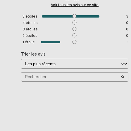
Voir tous les avis sur ce site
5
étoiles
3
4
étoiles
0
3
étoiles
0
2
étoiles
0
1
étoile
1
Trier les avis