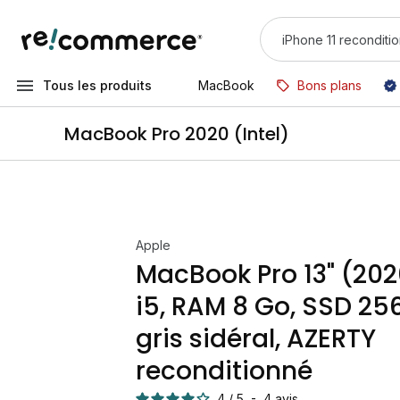
Tous les produits
MacBook
Bons plans
MacBook Pro 2020 (Intel)
Apple
MacBook Pro 13" (202
i5, RAM 8 Go, SSD 25
gris sidéral, AZERTY
reconditionné
4
/
5
-
4
avis