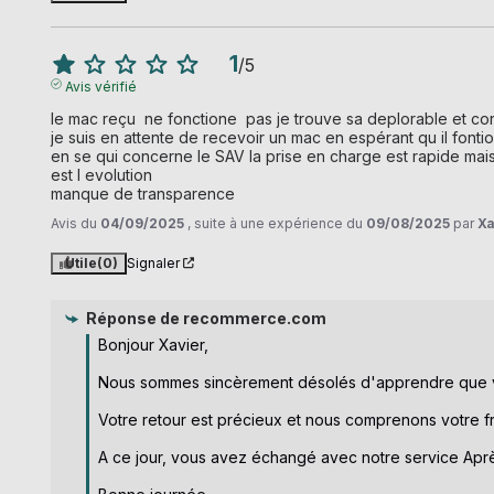
1
/
5
Avis vérifié
le mac reçu  ne fonctione  pas je trouve sa deplorable et con
je suis en attente de recevoir un mac en espérant qu il fontio
en se qui concerne le SAV la prise en charge est rapide mais
est l evolution

manque de transparence
Avis du
04/09/2025
, suite à une expérience du
09/08/2025
par
Xa
Utile
(0)
Signaler
Réponse de
recommerce.com
Bonjour Xavier, 

Nous sommes sincèrement désolés d'apprendre que v
Votre retour est précieux et nous comprenons votre fru
A ce jour, vous avez échangé avec notre service Après