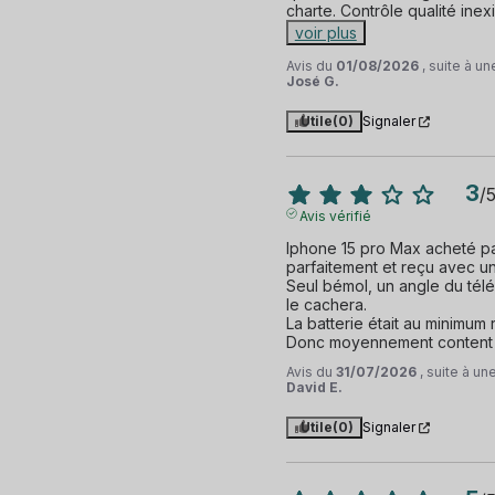
charte. Contrôle qualité inexi
voir plus
Avis du
01/08/2026
, suite à u
José G.
Utile
(0)
Signaler
3
/
Avis vérifié
Iphone 15 pro Max acheté parf
parfaitement et reçu avec un 
Seul bémol, un angle du tél
le cachera.

La batterie était au minimum 
Donc moyennement content
Avis du
31/07/2026
, suite à u
David E.
Utile
(0)
Signaler