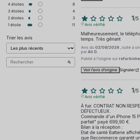
4
étoiles
8
3
étoiles
4
1
/
5
2
étoiles
3
Avis vérifié
1
étoile
11
Malheureusement, le télépho
Trier les avis
temps. Très gênant
Avis du
02/08/2026
, suite à 
par
Ali D.
Publié à l'origine sur
refurbishe
Voir l’avis d’origine
Signaler
1
/
5
Avis vérifié
À fuir. CONTRAT NON RESP
DÉFECTUEUX.

Commande d'un iPhone 15 Pr
parfait" payé 699,90 €.

Bilan à la réception :

Etat de santé Batterie affich
que Recommerce garantit un