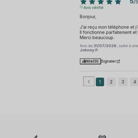
5
/
Avis vérifié
Bonjour,

J’ai reçu mon téléphone et j’
Il fonctionne parfaitement et
Merci beaucoup.
Avis du
31/07/2026
, suite à u
Johnny P.
Utile
(0)
Signaler
1
2
3
4