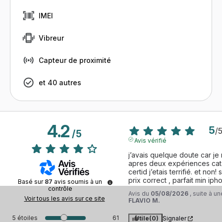
IMEI
Vibreur
Capteur de proximité
et 40 autres
4.2
5
/
/
5
Avis vérifié
j’avais quelque doute car je 
apres deux expériences cat
certid j’etais terrifié. et non
prix correct , parfait min iph
Basé sur
87
avis soumis à un
contrôle
Avis du
05/08/2026
, suite à 
Voir tous les avis sur ce site
FLAVIO M.
5
étoiles
61
Utile
(0)
Signaler