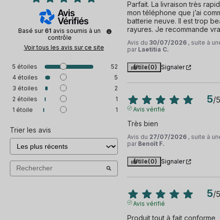
Parfait. La livraison très rapid
mon téléphone que j’ai comm
batterie neuve. Il est trop 
rayures. Je recommande vrai
Basé sur
61
avis soumis à un
contrôle
Avis du
30/07/2026
, suite à 
Voir tous les avis sur ce site
par
Laetitia C.
5
étoiles
52
Utile
(0)
Signaler
4
étoiles
5
3
étoiles
2
5
/
2
étoiles
1
Avis vérifié
1
étoile
1
Très bien
Trier les avis
Avis du
27/07/2026
, suite à 
par
Benoît F.
Utile
(0)
Signaler
5
/
Avis vérifié
Produit tout à fait conforme, 