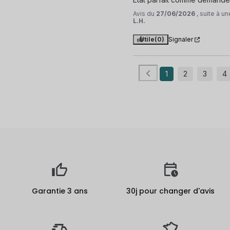
Avis du
27/06/2026
, suite à 
L.H.
Utile
(0)
Signaler
1
2
3
4
Garantie 3 ans
30j pour changer d'avis