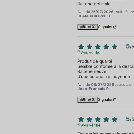
Batterie optimale.
Avis du
25/07/2026
, suite à u
JEAN-PHILIPPE D.
Utile
(0)
Signaler
5
/
Avis vérifié
Produit de qualité,

Semble conforme à la descrip
Batterie neuve

d’une autonomie moyenne
Avis du
08/07/2026
, suite à 
Jean-François P.
Utile
(0)
Signaler
5
/
Avis vérifié
État parfait comme demandé