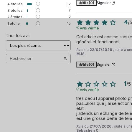
Utile
(0)
Signaler
4
étoiles
32
3
étoiles
7
2
étoiles
2
4
/
1
étoile
15
Avis vérifié
Trier les avis
Cet article est comme stipulé 
général et fonctionnel
Avis du
22/07/2026
, suite à 
M.M.
Utile
(0)
Signaler
1
/
5
Avis vérifié
tres decu l appareil photo pr
pas...alors que j ai selectio
etat...

j attends un échange de tél
est une grosse perte de temp
Avis du
21/07/2026
, suite à u
Sébastien C.