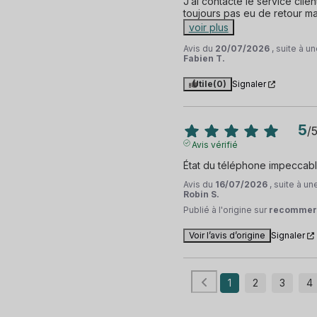
J’ai contacté le service clien
toujours pas eu de retour mal
voir plus
Avis du
20/07/2026
, suite à 
Fabien T.
Utile
(0)
Signaler
5
/
Avis vérifié
État du téléphone impeccabl
Avis du
16/07/2026
, suite à u
Robin S.
Publié à l'origine sur
recommer
Voir l’avis d’origine
Signaler
1
2
3
4