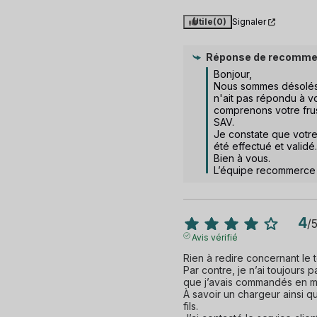
Utile
(0)
Signaler
Réponse de
recomme
Bonjour,  

Nous sommes désolés
n'ait pas répondu à vo
comprenons votre frust
SAV.  

Je constate que votre
été effectué et validé.

Bien à vous.

L’équipe recommerce
4
/
Avis vérifié
Rien à redire concernant le 
Par contre, je n’ai toujours 
que j’avais commandés en m
À savoir un chargeur ainsi q
fils.
