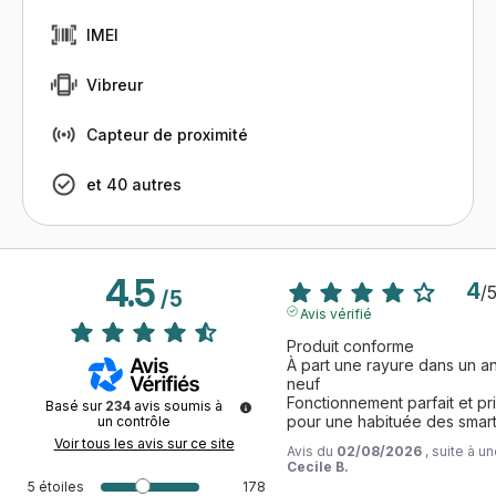
IMEI
Vibreur
Capteur de proximité
et 40 autres
4.5
4
/
/
5
Avis vérifié
Produit conforme 

À part une rayure dans un an
neuf 

Fonctionnement parfait et pris
Basé sur
234
avis soumis à
pour une habituée des smar
un contrôle
Voir tous les avis sur ce site
Avis du
02/08/2026
, suite à 
Cecile B.
5
étoiles
178