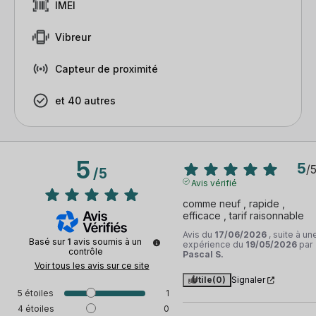
IMEI
Vibreur
Capteur de proximité
et 40 autres
5
5
/
/
5
Avis vérifié
comme neuf , rapide , 
efficace , tarif raisonnable
Avis du
17/06/2026
, suite à un
Basé sur
1
avis soumis à un
expérience du
19/05/2026
par
contrôle
Pascal S.
Voir tous les avis sur ce site
Utile
(0)
Signaler
5
étoiles
1
4
étoiles
0