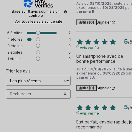
Avis du
02/10/2025
, suite à un
expérience du
10/08/2025
par
Basé sur
8
avis soumis à un
Jerome B.
contrôle
Voir tous les avis sur ce site
Utile
(0)
Signaler
5
étoiles
7
4
étoiles
1
5
/
3
étoiles
0
Avis vérifié
2
étoiles
0
Un smartphone avec de 
1
étoile
0
bonne performance.
Avis du
31/08/2025
, suite à un
Trier les avis
expérience du
08/07/2025
par
Laurent J.
Utile
(0)
Signaler
5
/
Avis vérifié
Etat parfait, envoie rapide, je
recommande