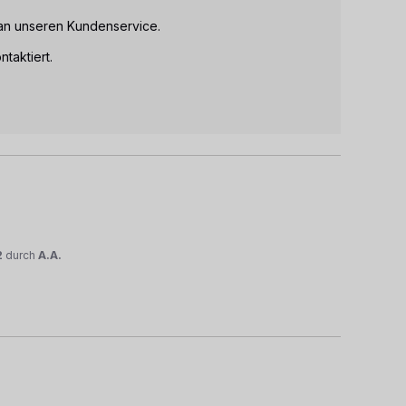
an unseren Kundenservice.

taktiert.

2
durch
A.A.