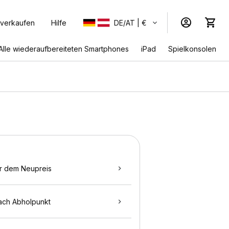
 verkaufen
Hilfe
DE/AT | €
Alle wiederaufbereiteten Smartphones
iPad
Spielkonsolen
r dem Neupreis
ach Abholpunkt