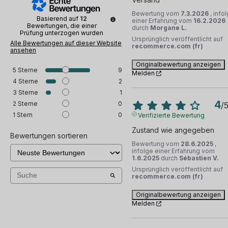
Bewertung vom
7.3.2026
, info
Basierend auf
12
einer Erfahrung vom
16.2.2026
Bewertungen, die einer
durch
Morgane L.
Prüfung unterzogen wurden
Ursprünglich veröffentlicht auf
Alle Bewertungen auf dieser Website
recommerce.com (fr)
ansehen
Originalbewertung anzeigen
5
Sterne
9
Melden
4
Sterne
2
3
Sterne
1
4
2
Sterne
0
/
1
Stern
0
Verifizierte Bewertung
Zustand wie angegeben
Bewertungen sortieren
Bewertung vom
28.6.2025
,
infolge einer Erfahrung vom
1.6.2025
durch
Sébastien V.
Ursprünglich veröffentlicht auf
recommerce.com (fr)
Originalbewertung anzeigen
Melden