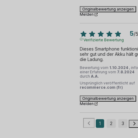
Originalbewertung anzeigen
Melden
5
/
Verifizierte Bewertung
Dieses Smartphone funktionie
sehr gut und der Akku hält gu
die Ladung.
Bewertung vom
1.10.2024
, inf
einer Erfahrung vom
7.8.2024
durch
A.A.
Ursprünglich veröffentlicht auf
recommerce.com (fr)
Originalbewertung anzeigen
Melden
1
2
3