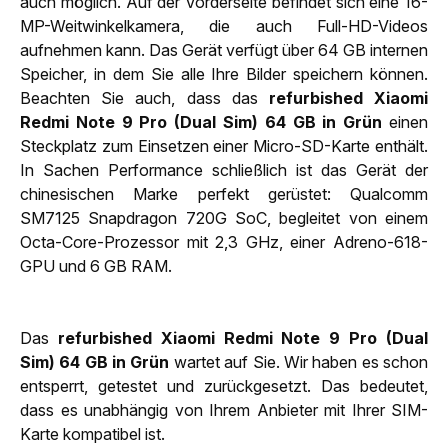
auch möglich. Auf der Vorderseite befindet sich eine 16-
MP-Weitwinkelkamera, die auch Full-HD-Videos
aufnehmen kann. Das Gerät verfügt über 64 GB internen
Speicher, in dem Sie alle Ihre Bilder speichern können.
Beachten Sie auch, dass das
refurbished Xiaomi
Redmi Note 9 Pro (Dual Sim) 64 GB in Grün
einen
Steckplatz zum Einsetzen einer Micro-SD-Karte enthält.
In Sachen Performance schließlich ist das Gerät der
chinesischen Marke perfekt gerüstet: Qualcomm
SM7125 Snapdragon 720G SoC, begleitet von einem
Octa-Core-Prozessor mit 2,3 GHz, einer Adreno-618-
GPU und 6 GB RAM.
Das
refurbished Xiaomi Redmi Note 9 Pro (Dual
Sim) 64 GB in Grün
wartet auf Sie. Wir haben es schon
entsperrt, getestet und zurückgesetzt. Das bedeutet,
dass es unabhängig von Ihrem Anbieter mit Ihrer SIM-
Karte kompatibel ist.