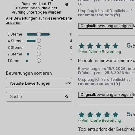
Basierend auf
17
G.
Bewertungen, die einer
Ursprünglich veröffentlicht auf
Prüfung unterzogen wurden
recommerce.com (fr)
Alle Bewertungen auf dieser Website
ansehen
Originalbewertung anzeigen
5
Sterne
11
4
Sterne
4
5
/
3
Sterne
0
Verifizierte Bewertung
2
Sterne
1
Produkt in einwandfreiem Z
1
Stern
1
Bewertung vom
15.7.2026
, inf
Bewertungen sortieren
Erfahrung vom
25.6.2026
durc
Ursprünglich veröffentlicht auf
recommerce.com (fr)
Originalbewertung anzeigen
5
/
Verifizierte Bewertung
Top entspricht der Beschre