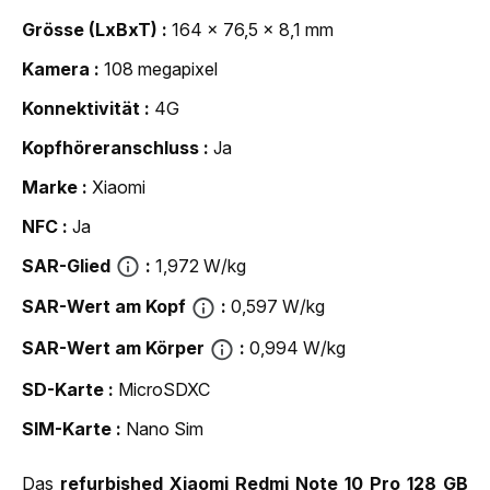
Grösse (LxBxT)
164 x 76,5 x 8,1 mm
Kamera
108 megapixel
Konnektivität
4G
Kopfhöreranschluss
Ja
Marke
Xiaomi
NFC
Ja
SAR-Glied
1,972 W/kg
SAR-Wert am Kopf
0,597 W/kg
SAR-Wert am Körper
0,994 W/kg
SD-Karte
MicroSDXC
SIM-Karte
Nano Sim
Das
refurbished Xiaomi Redmi Note 10 Pro 128 GB