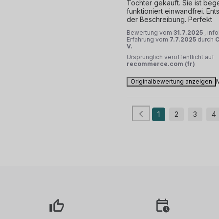
Tochter gekauft. Sie ist begei
funktioniert einwandfrei. Ents
der Beschreibung. Perfekt
Bewertung vom
31.7.2025
, inf
Erfahrung vom
7.7.2025
durch
C
V.
Ursprünglich veröffentlicht auf
recommerce.com (fr)
Originalbewertung anzeigen
1
2
3
4