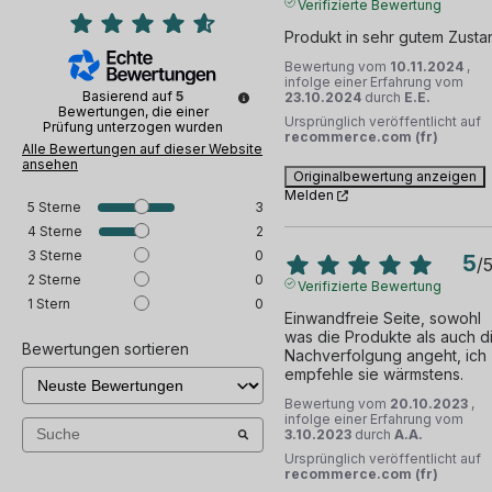
Verifizierte Bewertung
Produkt in sehr gutem Zusta
Bewertung vom
10.11.2024
,
infolge einer Erfahrung vom
Basierend auf
5
23.10.2024
durch
E.E.
Bewertungen, die einer
Ursprünglich veröffentlicht auf
Prüfung unterzogen wurden
recommerce.com (fr)
Alle Bewertungen auf dieser Website
ansehen
Originalbewertung anzeigen
Melden
5
Sterne
3
4
Sterne
2
3
Sterne
0
5
/
2
Sterne
0
Verifizierte Bewertung
1
Stern
0
Einwandfreie Seite, sowohl 
was die Produkte als auch di
Bewertungen sortieren
Nachverfolgung angeht, ich 
empfehle sie wärmstens.
Bewertung vom
20.10.2023
,
infolge einer Erfahrung vom
3.10.2023
durch
A.A.
Ursprünglich veröffentlicht auf
recommerce.com (fr)