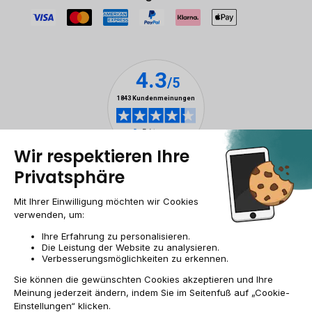
Impressum & ANB
Allgemeine Geschäftsbedingungen
Cookies
Personenbezogener daten
Barrierefreiheit
Sitemap
DE/AT | €
© 2009-2026 RECOMMERCE - Alle Rechte vorbehalten.