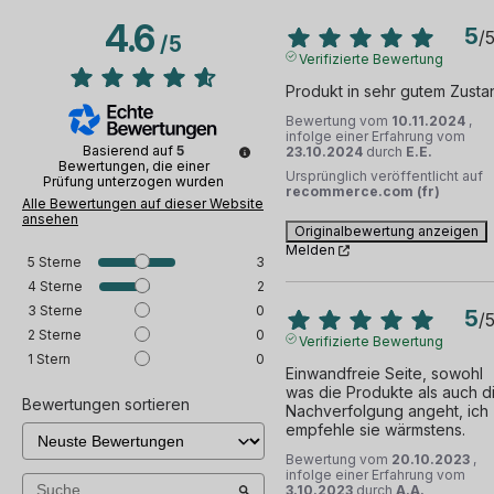
Konsole über physische Buttons, die so voneinander
4.6
getrennt sind, dass Sie sie gut unterscheiden können.
5
/
/
5
Verifizierte Bewertung
In Sachen Leistung sticht die
refurbished Sony
Produkt in sehr gutem Zusta
PlayStation 4 Pro 1 TB in Schwarz
voll heraus.
Bewertung vom
10.11.2024
,
Tatsächlich integriert diese verbesserte Version der PS4
infolge einer Erfahrung vom
Basierend auf
5
23.10.2024
durch
E.E.
einen Octa-Core-AMD-Jaguar-Prozessor und einen
Bewertungen, die einer
Ursprünglich veröffentlicht auf
Prüfung unterzogen wurden
AMD-Radeon-Grafikchip der neuen Generation. Dank
recommerce.com (fr)
Alle Bewertungen auf dieser Website
dieser Komponenten garantiert Ihnen die Konsole ein
ansehen
Originalbewertung anzeigen
verbessertes Spielerlebnis und eine atemberaubende
Melden
5
Sterne
3
Grafik. Um die Aufgabenverwaltung zu optimieren, hat
4
Sterne
2
die Konsole außerdem 8 GB GDDR5 RAM. Wenn Sie
3
Sterne
0
5
einen Ultra-HD-Fernseher haben, zeigt die
refurbished
/
2
Sterne
0
Verifizierte Bewertung
Sony PlayStation 4 Pro 1 TB in Schwarz
ein Bild an,
1
Stern
0
das an das Format des Spiels im Blu-Ray-Player
Einwandfreie Seite, sowohl 
was die Produkte als auch di
angepasst ist. Darüber hinaus bietet Ihnen diese Konsole
Bewertungen sortieren
Nachverfolgung angeht, ich 
eine austauschbare interne 1-TB-Festplatte, auf der Sie
empfehle sie wärmstens.
selbst die größten Spiele speichern können.
Bewertung vom
20.10.2023
,
infolge einer Erfahrung vom
3.10.2023
durch
A.A.