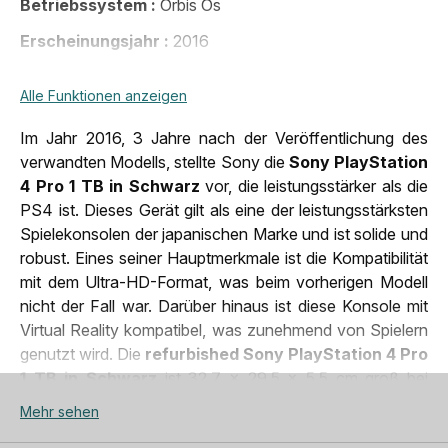
Betriebssystem
Orbis Os
Erscheinungsjahr
2016
Gewicht
3,3 Kg
Alle Funktionen anzeigen
inklusive
1 x DualShock 4, 1 x USB-Ladekabel für den
Zubehör
Controller, 1 x HDMI-Kabel, 1 x Netzkabel
Im Jahr 2016, 3 Jahre nach der Veröffentlichung des
verwandten Modells, stellte Sony die
Sony PlayStation
Marke
Sony
4 Pro 1 TB in Schwarz
vor, die leistungsstärker als die
PS4 ist. Dieses Gerät gilt als eine der leistungsstärksten
Spielekonsolen der japanischen Marke und ist solide und
robust. Eines seiner Hauptmerkmale ist die Kompatibilität
mit dem Ultra-HD-Format, was beim vorherigen Modell
nicht der Fall war. Darüber hinaus ist diese Konsole mit
Virtual Reality kompatibel, was zunehmend von Spielern
genutzt wird. Die
refurbished Sony PlayStation 4 Pro
1 TB in Schwarz
ist 32,7 x 29,5 x 5,5 cm groß bei
einem Gewicht von 3,3 kg. Im Gegensatz zu ihrer
Mehr sehen
großen Schwester mit den Touch-Buttons verfügt diese