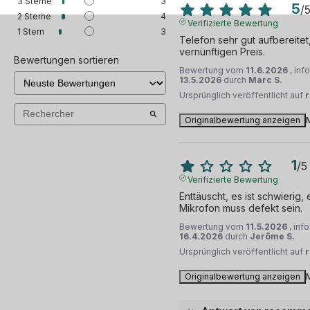
3
Sterne
3
5
/
2
Sterne
4
Verifizierte Bewertung
1
Stern
3
Telefon sehr gut aufbereitet
vernünftigen Preis.
Bewertungen sortieren
Bewertung vom
11.6.2026
, inf
13.5.2026
durch
Marc S.
Ursprünglich veröffentlicht auf
Originalbewertung anzeigen
1
/
5
Verifizierte Bewertung
Enttäuscht, es ist schwierig, 
Mikrofon muss defekt sein.
Bewertung vom
11.5.2026
, inf
16.4.2026
durch
Jerôme S.
Ursprünglich veröffentlicht auf
Originalbewertung anzeigen