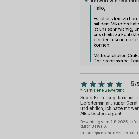
Antwort von
recomme
Hallo,

Es tut uns leid zu hör
mit dem Mikrofon hatte
ist uns sehr wichtig, u
uns direkt zu kontaktie
bei der Lösung dieses
können.

Mit freundlichen Grüße
Das recommerce-Te
5
/
Verifizierte Bewertung
Super Bestellung, kam am Ta
Liefertermin an, super Gerät
und ehrlich, ich hatte mit we
Alles bestensorgen!
Bewertung vom
2.8.2025
, inf
durch
Dalys D.
Ursprünglich veröffentlicht auf