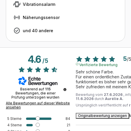
Vibrationsalarm
Näherungssensor
und 40 andere
4.6
5
/
/
5
Verifizierte Bewertung
Sehr schöne Farbe.

Für einen ordentlichen Zusta
funktioniert es bisher sehr gut
Sehr zufrieden mit meinem K
Basierend auf
115
Bewertungen, die einer
Bewertung vom
27.6.2026
, in
Prüfung unterzogen wurden
11.6.2026
durch
Aurélie A.
Alle Bewertungen auf dieser Website
Ursprünglich veröffentlicht auf
ansehen
Originalbewertung anzeigen
5
Sterne
84
4
Sterne
21