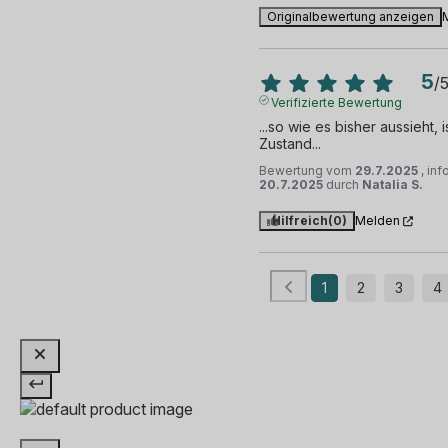
Originalbewertung anzeigen
5
/
Verifizierte Bewertung
...so wie es bisher aussieht, 
Zustand...
Bewertung vom
29.7.2025
, in
20.7.2025
durch
Natalia S.
Hilfreich
(0)
Melden
1
2
3
4