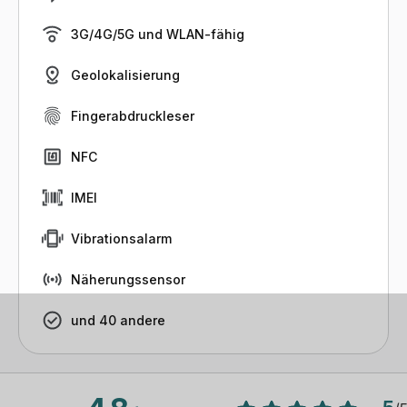
3G/4G/5G und WLAN-fähig
Geolokalisierung
Fingerabdruckleser
NFC
IMEI
Vibrationsalarm
Näherungssensor
und 40 andere