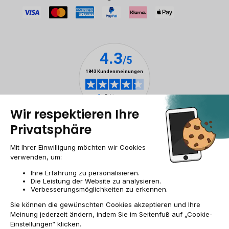
Impressum & ANB
Allgemeine Geschäftsbedingungen
Cookies
Personenbezogener daten
Barrierefreiheit
Sitemap
DE/AT | €
© 2009-2026 RECOMMERCE - Alle Rechte vorbehalten.