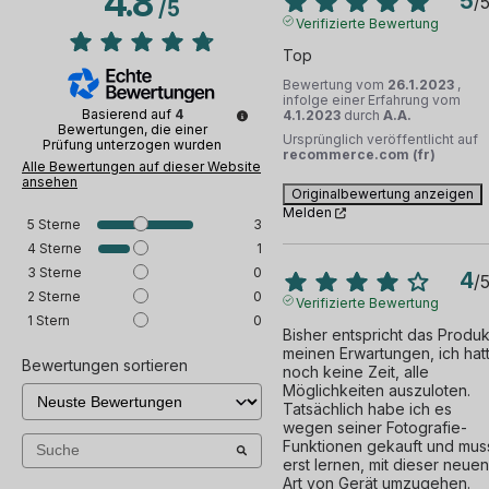
4.8
5
/
/
5
Verifizierte Bewertung
Top
Bewertung vom
26.1.2023
,
infolge einer Erfahrung vom
Basierend auf
4
4.1.2023
durch
A.A.
Bewertungen, die einer
Ursprünglich veröffentlicht auf
Prüfung unterzogen wurden
recommerce.com (fr)
Alle Bewertungen auf dieser Website
ansehen
Originalbewertung anzeigen
Melden
5
Sterne
3
4
Sterne
1
3
Sterne
0
4
/
2
Sterne
0
Verifizierte Bewertung
1
Stern
0
Bisher entspricht das Produkt
meinen Erwartungen, ich hatt
Bewertungen sortieren
noch keine Zeit, alle 
Möglichkeiten auszuloten. 
Tatsächlich habe ich es 
wegen seiner Fotografie-
Funktionen gekauft und muss
erst lernen, mit dieser neuen 
Art von Gerät umzugehen. 