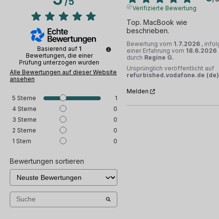
/
5
Verifizierte Bewertung
Top. MacBook wie 
beschrieben.
Bewertung vom
1.7.2026
, info
Basierend auf
1
einer Erfahrung vom
18.6.2026
Bewertungen, die einer
durch
Regine G.
Prüfung unterzogen wurden
Ursprünglich veröffentlicht auf
Alle Bewertungen auf dieser Website
refurbished.vodafone.de (de)
ansehen
Melden
5
Sterne
1
4
Sterne
0
3
Sterne
0
2
Sterne
0
1
Stern
0
Bewertungen sortieren