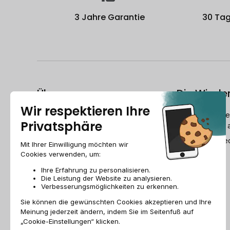
3 Jahre Garantie
30 Tag
Über uns
Die Wiede
Wer ist Recommerce®?
Wie bereitet R
Geräte wieder 
Freunde werben
Der Refurbishe
Recommerce group