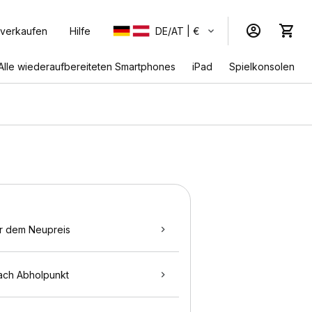
 verkaufen
Hilfe
DE/AT | €
Alle wiederaufbereiteten Smartphones
iPad
Spielkonsolen
r dem Neupreis
ach Abholpunkt