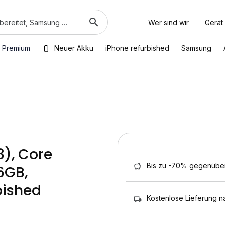
Wer sind wir
Gerät
 Premium
Neuer Akku
iPhone refurbished
Samsung
8), Core
Bis zu -70% gegenübe
6GB,
bished
Kostenlose Lieferung n