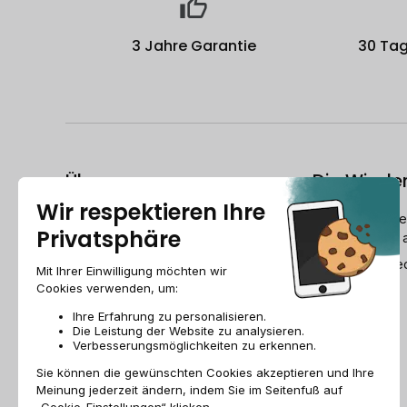
3 Jahre Garantie
30 Tag
Über uns
Die Wiede
Wer ist Recommerce®?
Wie bereitet R
Geräte wieder 
Freunde werben
Der Refurbishe
Recommerce group