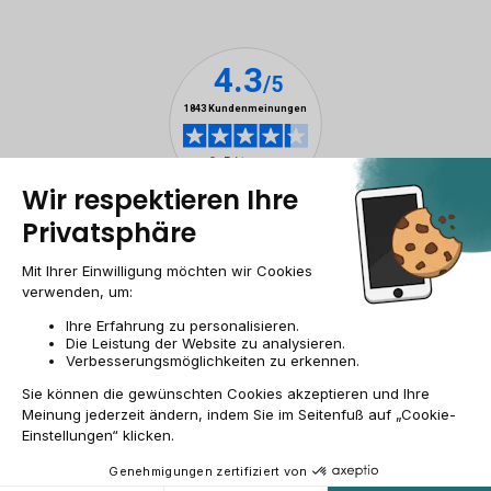
Impressum & ANB
Allgemeine Geschäftsbedingungen
Cookies
Personenbezogener daten
Barrierefreiheit
Sitemap
DE/AT | €
© 2009-2026 RECOMMERCE - Alle Rechte vorbehalten.