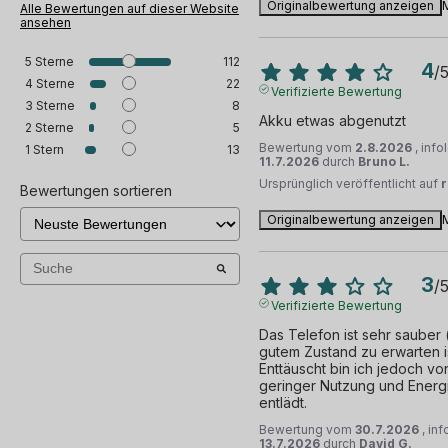
Originalbewertung anzeigen
Alle Bewertungen auf dieser Website
ansehen
5
Sterne
112
4
/
4
Sterne
22
Verifizierte Bewertung
3
Sterne
8
Akku etwas abgenutzt
2
Sterne
5
Bewertung vom
2.8.2026
, inf
1
Stern
13
11.7.2026
durch
Bruno L.
Ursprünglich veröffentlicht auf
Bewertungen sortieren
Originalbewertung anzeigen
3
/
Verifizierte Bewertung
Das Telefon ist sehr sauber (
gutem Zustand zu erwarten ist)
Enttäuscht bin ich jedoch von 
geringer Nutzung und Energi
entlädt.
Bewertung vom
30.7.2026
, in
13.7.2026
durch
David G.