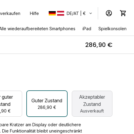
 verkaufen
Hilfe
DE/AT | €
Alle wiederaufbereiteten Smartphones
iPad
Spielkonsolen
286,90 €
W
 guter
Akzeptabler
Guter Zustand
stand
Zustand
286,90 €
,90 €
Ausverkauft
tbare Kratzer am Display oder deutlichere
ie Funktionalität bleibt uneingeschränkt