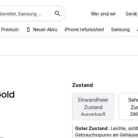
Wer sind wir
Gerät
 Premium
Neuer Akku
iPhone refurbished
Samsung
Zustand
Gold
Einwandfreier
Sehr
Zustand
Zu
Ausverkauft
296
Guter Zustand
:
Leichte, sich
Gebrauchsspuren am Gehäuse. D