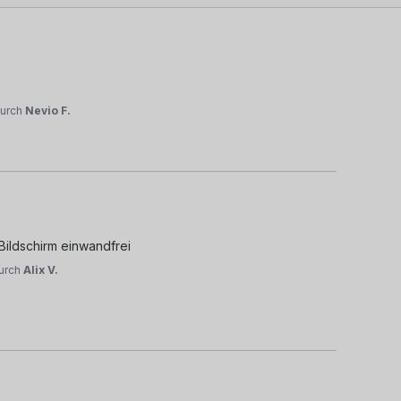
urch
Nevio F.
Bildschirm einwandfrei
urch
Alix V.