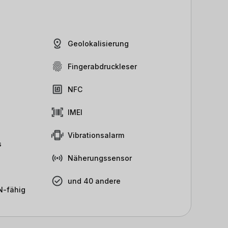
Geolokalisierung
Fingerabdruckleser
NFC
IMEI
Vibrationsalarm
s
Näherungssensor
und 40 andere
-fähig