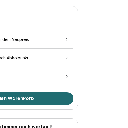
r dem Neupreis
ach Abholpunkt
 den Warenkorb
nd immer noch wertvoll!