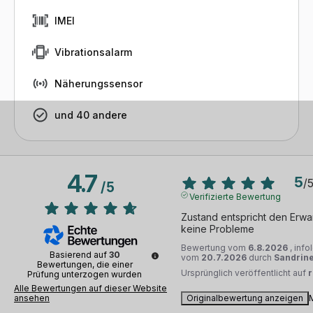
IMEI
Vibrationsalarm
Näherungssensor
und 40 andere
4.7
5
/
/
5
Verifizierte Bewertung
Zustand entspricht den Erwar
keine Probleme
Bewertung vom
6.8.2026
, inf
Basierend auf
30
vom
20.7.2026
durch
Sandrine
Bewertungen, die einer
Ursprünglich veröffentlicht auf
Prüfung unterzogen wurden
Alle Bewertungen auf dieser Website
ansehen
Originalbewertung anzeigen