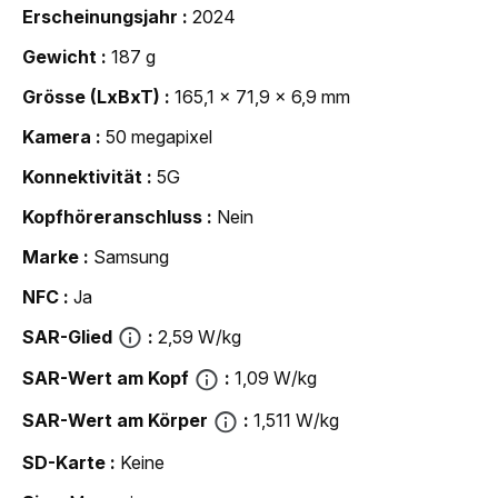
Erscheinungsjahr
2024
Gewicht
187 g
Grösse (LxBxT)
165,1 x 71,9 x 6,9 mm
Kamera
50 megapixel
Konnektivität
5G
Kopfhöreranschluss
Nein
Marke
Samsung
NFC
Ja
SAR-Glied
2,59 W/kg
SAR-Wert am Kopf
1,09 W/kg
SAR-Wert am Körper
1,511 W/kg
SD-Karte
Keine