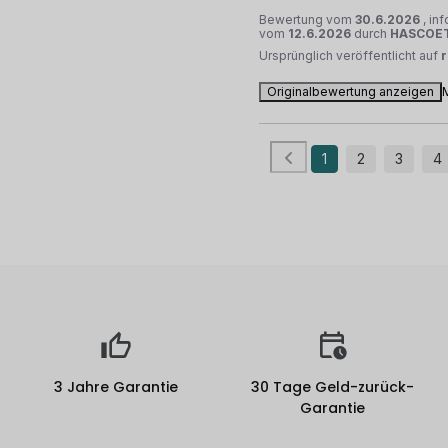
Bewertung vom
30.6.2026
, in
vom
12.6.2026
durch
HASCOET
Ursprünglich veröffentlicht auf
Originalbewertung anzeigen
1
2
3
4
3 Jahre Garantie
30 Tage Geld-zurück-
Garantie