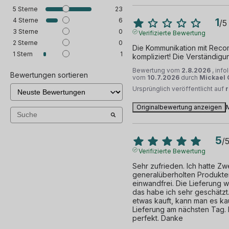
5
Sterne
23
4
Sterne
6
1
/
5
3
Sterne
0
Verifizierte Bewertung
2
Sterne
0
Die Kommunikation mit Recom
1
Stern
1
kompliziert! Die Verständigun
Bewertung vom
2.8.2026
, inf
Bewertungen sortieren
vom
10.7.2026
durch
Mickael 
Ursprünglich veröffentlicht auf
Originalbewertung anzeigen
5
/
Verifizierte Bewertung
Sehr zufrieden. Ich hatte Zwe
generalüberholten Produkten, 
einwandfrei. Die Lieferung wa
das habe ich sehr geschätzt
etwas kauft, kann man es ka
Lieferung am nächsten Tag. D
perfekt. Danke