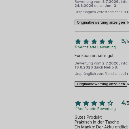
Bewertung vom
8.7.2026
, inf
24.6.2026
durch
Jen. G.
Ursprünglich veröffentlicht auf
Originalbewertung anzeigen
5
/
Verifizierte Bewertung
Funktioniert sehr gut.
Bewertung vom
2.7.2026
, inf
19.6.2026
durch
Nélio D.
Ursprünglich veröffentlicht auf
Originalbewertung anzeigen
4
/
Verifizierte Bewertung
Gutes Produkt

Praktisch in der Tasche

Ein Manko: Der Akku entlädt 