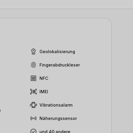
Geolokalisierung
Fingerabdruckleser
NFC
IMEI
Vibrationsalarm
s
Näherungssensor
und 40 andere