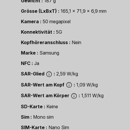
Gewicht
187 g
Grösse (LxBxT)
165,1 x 71,9 x 6,9 mm
Kamera
50 megapixel
Konnektivität
5G
Kopfhöreranschluss
Nein
Marke
Samsung
NFC
Ja
SAR-Glied
2,59 W/kg
SAR-Wert am Kopf
1,09 W/kg
SAR-Wert am Körper
1,511 W/kg
SD-Karte
Keine
Sim
Mono sim
SIM-Karte
Nano Sim