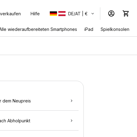
 verkaufen
Hilfe
DE/AT | €
Alle wiederaufbereiteten Smartphones
iPad
Spielkonsolen
r dem Neupreis
ach Abholpunkt