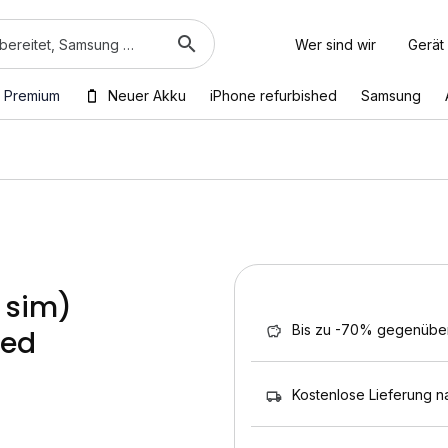
Wer sind wir
Gerät
 Premium
Neuer Akku
iPhone refurbished
Samsung
 sim)
Bis zu -70% gegenübe
hed
Kostenlose Lieferung n