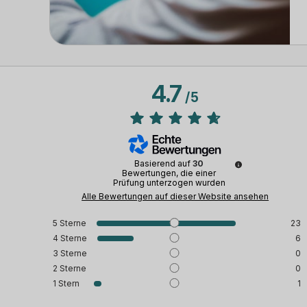
4.7
/
5
Basierend auf
30
Bewertungen, die einer
Prüfung unterzogen wurden
Alle Bewertungen auf dieser Website ansehen
5
Sterne
23
4
Sterne
6
3
Sterne
0
2
Sterne
0
1
Stern
1