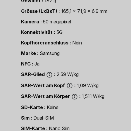
Gewicht
187 g
Grösse (LxBxT)
165,1 x 71,9 x 6,9 mm
Kamera
50 megapixel
Konnektivität
5G
Kopfhöreranschluss
Nein
Marke
Samsung
NFC
Ja
SAR-Glied
2,59 W/kg
SAR-Wert am Kopf
1,09 W/kg
SAR-Wert am Körper
1,511 W/kg
SD-Karte
Keine
Sim
Dual-SIM
SIM-Karte
Nano Sim