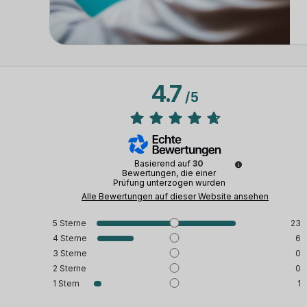
4.7
/
5
Basierend auf
30
Bewertungen, die einer
Prüfung unterzogen wurden
Alle Bewertungen auf dieser Website ansehen
5
Sterne
23
4
Sterne
6
3
Sterne
0
2
Sterne
0
1
Stern
1