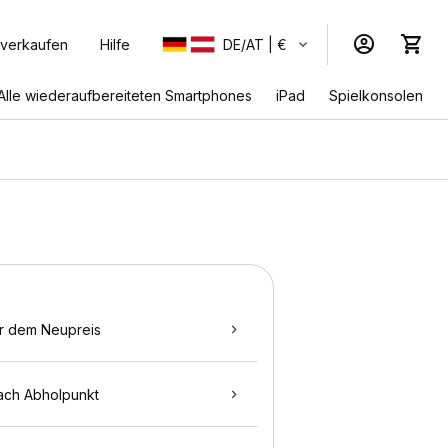
 verkaufen
Hilfe
DE/AT | €
Alle wiederaufbereiteten Smartphones
iPad
Spielkonsolen
r dem Neupreis
ach Abholpunkt