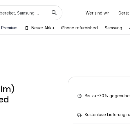
Wer sind wir
Gerät
 Premium
Neuer Akku
iPhone refurbished
Samsung
sim)
Bis zu -70% gegenübe
hed
Kostenlose Lieferung n