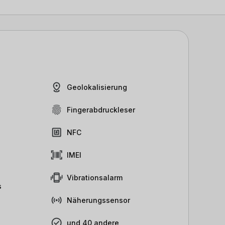
Geolokalisierung
Fingerabdruckleser
NFC
IMEI
Vibrationsalarm
s
Näherungssensor
und 40 andere