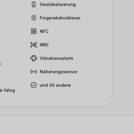
Geolokalisierung
Fingerabdruckleser
NFC
IMEI
Vibrationsalarm
s
Näherungssensor
und 40 andere
-fähig