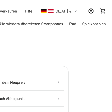
 verkaufen
Hilfe
DE/AT | €
Alle wiederaufbereiteten Smartphones
iPad
Spielkonsolen
r dem Neupreis
ach Abholpunkt