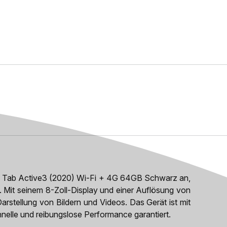
y Tab Active3 (2020) Wi-Fi + 4G 64GB Schwarz an,
g. Mit seinem 8-Zoll-Display und einer Auflösung von
 Darstellung von Bildern und Videos. Das Gerät ist mit
nelle und reibungslose Performance garantiert.