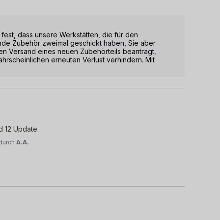
h fest, dass unsere Werkstätten, die für den 
nde Zubehör zweimal geschickt haben, Sie aber 
en Versand eines neuen Zubehörteils beantragt, 
hrscheinlichen erneuten Verlust verhindern. Mit 
d 12 Update.
durch
A.A.