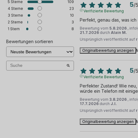
5
Sterne
109
5
/
4
Sterne
23
Verifizierte Bewertung
3
Sterne
10
Perfekt, genau das, was ich
2
Sterne
3
Bewertung vom
5.8.2026
, inf
1
Stern
8
21.7.2026
durch
Alain M.
Ursprünglich veröffentlicht auf
Bewertungen sortieren
Originalbewertung anzeigen
5
/
Verifizierte Bewertung
Perfekter Zustand! Wie neu, 
würde ein Telefon mit einig
Bewertung vom
3.8.2026
, inf
17.7.2026
durch
J.I.
Ursprünglich veröffentlicht auf
Originalbewertung anzeigen