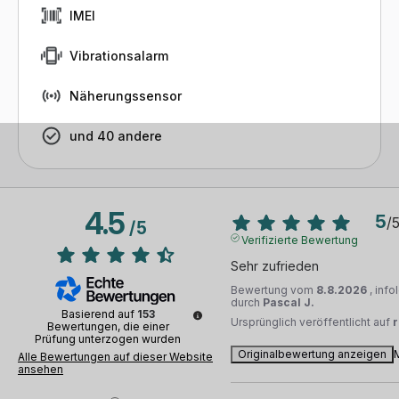
IMEI
Vibrationsalarm
Näherungssensor
und 40 andere
4.5
5
/
/
5
Verifizierte Bewertung
Sehr zufrieden
Bewertung vom
8.8.2026
, inf
durch
Pascal J.
Basierend auf
153
Ursprünglich veröffentlicht auf
Bewertungen, die einer
Prüfung unterzogen wurden
Originalbewertung anzeigen
Alle Bewertungen auf dieser Website
ansehen