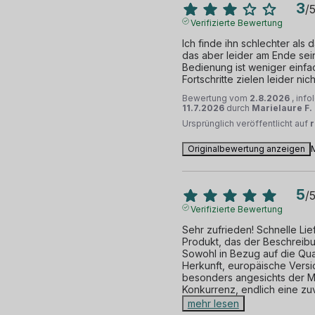
3
/
Verifizierte Bewertung
Ich finde ihn schlechter als d
das aber leider am Ende sei
Bedienung ist weniger einfac
Fortschritte zielen leider ni
Bewertung vom
2.8.2026
, inf
11.7.2026
durch
Marielaure F.
Ursprünglich veröffentlicht auf
Originalbewertung anzeigen
5
/
Verifizierte Bewertung
Sehr zufrieden! Schnelle Lie
Produkt, das der Beschreibu
Sowohl in Bezug auf die Quali
Herkunft, europäische Versio
besonders angesichts der Mi
Konkurrenz, endlich eine zu
mehr lesen