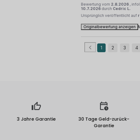
Bewertung vom
2.8.2026
, inf
10.7.2026
durch
Cedric L.
Ursprünglich veröffentlicht auf
Originalbewertung anzeigen
1
2
3
4
3 Jahre Garantie
30 Tage Geld-zurück-
Garantie