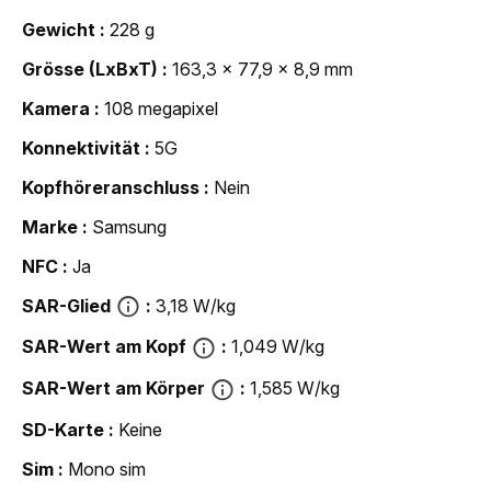
Gewicht
228 g
Grösse (LxBxT)
163,3 x 77,9 x 8,9 mm
Kamera
108 megapixel
Konnektivität
5G
Kopfhöreranschluss
Nein
Marke
Samsung
NFC
Ja
SAR-Glied
3,18 W/kg
SAR-Wert am Kopf
1,049 W/kg
SAR-Wert am Körper
1,585 W/kg
SD-Karte
Keine
Sim
Mono sim