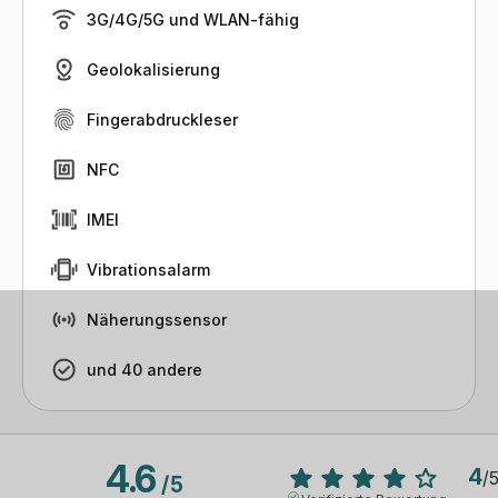
3G/4G/5G und WLAN-fähig
Geolokalisierung
Fingerabdruckleser
NFC
IMEI
Vibrationsalarm
Näherungssensor
und 40 andere
4.6
4
/
/
5