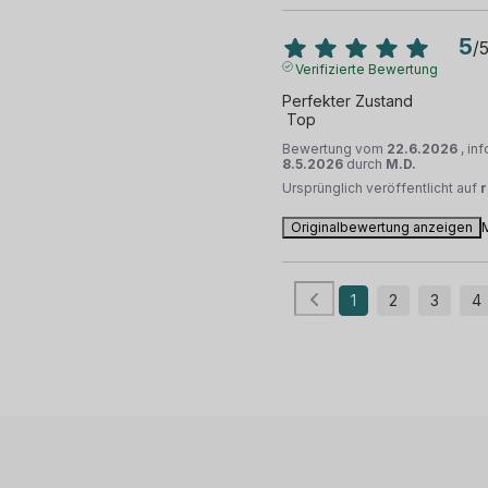
5
/
Verifizierte Bewertung
Perfekter Zustand 

 Top
Bewertung vom
22.6.2026
, in
8.5.2026
durch
M.D.
Ursprünglich veröffentlicht auf
Originalbewertung anzeigen
1
2
3
4