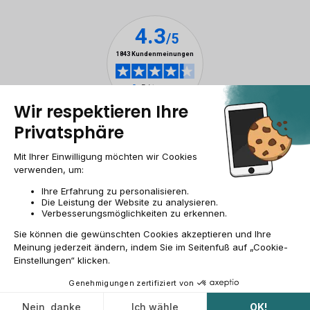
Impressum & ANB
Allgemeine Geschäftsbedingungen
Cookies
Personenbezogener daten
Barrierefreiheit
Sitemap
DE/AT | €
© 2009-2026 RECOMMERCE - Alle Rechte vorbehalten.