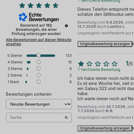
Verifizierte Bewertung
Dieses Telefon entspricht me
schätze den Stiftmodus sehr
Bewertung vom
5.8.2026
, inf
Basierend auf
152
13.7.2026
durch
Laetitia L.
Bewertungen, die einer
Ursprünglich veröffentlicht auf
Prüfung unterzogen wurden
Alle Bewertungen auf dieser Website
ansehen
Originalbewertung anzeigen
5
Sterne
123
4
Sterne
15
1
/
5
3
Sterne
6
Verifizierte Bewertung
2
Sterne
2
Ich habe immer noch nicht das
1
Stern
6
Es ist eine Woche her, seit i
ein Galaxy S22 und nicht das
habe.

Bewertungen sortieren
Ich warte immer noch auf Ne
Bewertung vom
25.7.2026
, in
7.7.2026
durch
N.R.
Ursprünglich veröffentlicht auf
Originalbewertung anzeigen