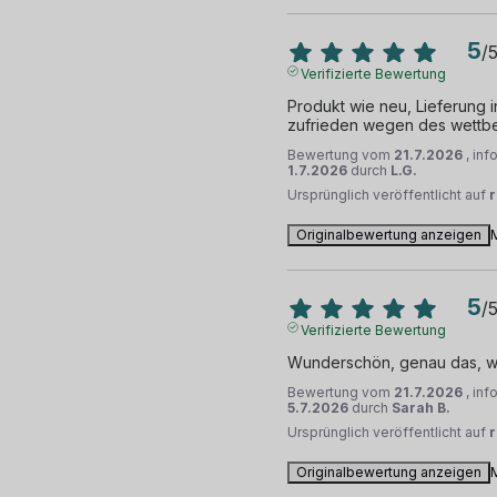
5
/
Verifizierte Bewertung
Produkt wie neu, Lieferung in
zufrieden wegen des wettb
Bewertung vom
21.7.2026
, in
1.7.2026
durch
L.G.
Ursprünglich veröffentlicht auf
Originalbewertung anzeigen
5
/
Verifizierte Bewertung
Wunderschön, genau das, wa
Bewertung vom
21.7.2026
, in
5.7.2026
durch
Sarah B.
Ursprünglich veröffentlicht auf
Originalbewertung anzeigen