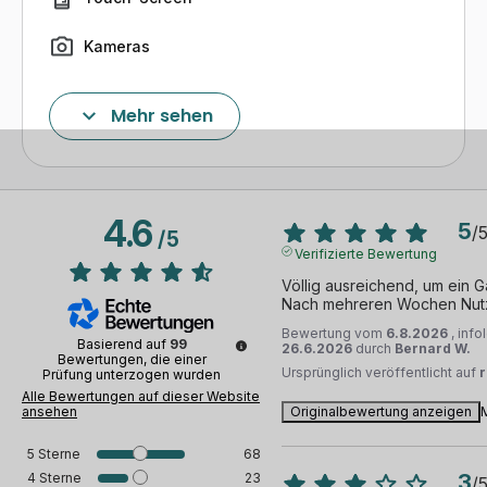
Dokumente in einem großen Speicherplatz von 128 GB
speichern.
Kameras
Kameras
Das generalüberholte Samsung Galaxy S21 FE 5G
Mehr sehen
(Single Sim) 128 GB violett wurde zurückgesetzt und
Flash
entsperrt: Es ist voll kompatibel mit den SIM-Karten
jeglicher Netzbetreiber. Vor dem Versand testen wir das
Lautsprecher
Gerät, um sicherzustellen, dass Sie ein Smartphone
4.6
erhalten, das Ihren Erwartungen entspricht.
5
/
/
5
Mikrofon
Verifizierte Bewertung
Völlig ausreichend, um ein G
Lautstärkeknöpfe, Ein-/Ausschalter, ...
Nach mehreren Wochen Nutz
Bewertung vom
6.8.2026
, inf
Ladegerätanschluss
Basierend auf
99
26.6.2026
durch
Bernard W.
Bewertungen, die einer
Ursprünglich veröffentlicht auf
Prüfung unterzogen wurden
Bluetooth
Alle Bewertungen auf dieser Website
ansehen
Originalbewertung anzeigen
3G/4G/5G und WLAN-fähig
5
Sterne
68
4
Sterne
23
3
/
Geolokalisierung