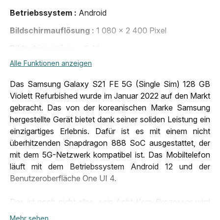
Betriebssystem
Android
Bildschirmauflösung
1 080 x 2 400 Pixel
Bildschirmgrösse
6,4"
Alle Funktionen anzeigen
Bluetooth
Bluetooth 5.0
Entsperrsystem
Fingerabdrücke, Gesichtserkennung
Das Samsung Galaxy S21 FE 5G (Single Sim) 128 GB
Violett Refurbished wurde im Januar 2022 auf den Markt
Entsperrung
Alle Anbieter
gebracht. Das von der koreanischen Marke Samsung
Erscheinungsdatum
06.01.2022, 00:00:00
hergestellte Gerät bietet dank seiner soliden Leistung ein
einzigartiges Erlebnis. Dafür ist es mit einem nicht
Erscheinungsjahr
2022
überhitzenden Snapdragon 888 SoC ausgestattet, der
Gewicht
177 g
mit dem 5G-Netzwerk kompatibel ist. Das Mobiltelefon
läuft mit dem Betriebssystem Android 12 und der
Grösse (LxBxT)
155,7 x 74,5 x 7,9 mm
Benutzeroberfläche One UI 4.
Kamera
12 megapixel
Das ist noch nicht alles, sein Acht-Kern-Prozessor wird
Konnektivität
5G
je nach gewähltem Modell von 6 bis 8 GB RAM
Mehr sehen