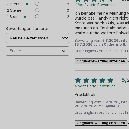
3
Sterne
6
Verifizierte Bewertung
2
Sterne
0
Fingerabdruckleser
Ich behalte meine Meinung v
1
Stern
2
wurde das Handy nicht richt
Konto war noch aktiv, was mi
NFC
einzurichten. Deshalb habe 
Bewertungen sortieren
warte auf die weitere Entwic
IMEI
Bewertung vom
5.8.2026
, inf
16.7.2026
durch
Catherine R.
Ursprünglich veröffentlicht auf
Vibrationsalarm
Originalbewertung anzeigen
Näherungssensor
und 40 andere
5
/
Verifizierte Bewertung
Produkt ok
Bewertung vom
5.8.2026
, inf
20.7.2026
durch
Sylvie D.
Ursprünglich veröffentlicht auf
Originalbewertung anzeigen