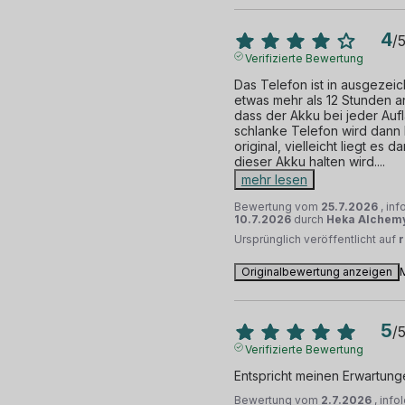
4
/
Verifizierte Bewertung
Das Telefon ist in ausgezei
etwas mehr als 12 Stunden an.
dass der Akku bei jeder Aufl
schlanke Telefon wird dann b
original, vielleicht liegt es 
dieser Akku halten wird.
...
mehr lesen
Bewertung vom
25.7.2026
, in
10.7.2026
durch
Heka Alchemy
Ursprünglich veröffentlicht auf
Originalbewertung anzeigen
5
/
Verifizierte Bewertung
Entspricht meinen Erwartung
Bewertung vom
2.7.2026
, inf