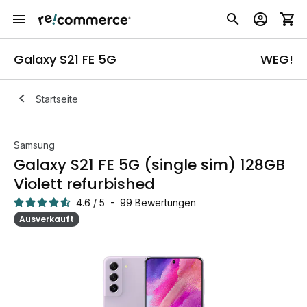
Galaxy S21 FE 5G
WEG!
Startseite
Samsung
Galaxy S21 FE 5G (single sim) 128GB
Violett refurbished
4.6
/
5
-
99
Bewertungen
Ausverkauft