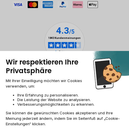
Impressum & ANB
Allgemeine Geschäftsbedingungen
Cookies
Personenbezogener daten
Barrierefreiheit
Sitemap
DE/AT | €
© 2009-2026 RECOMMERCE - Alle Rechte vorbehalten.