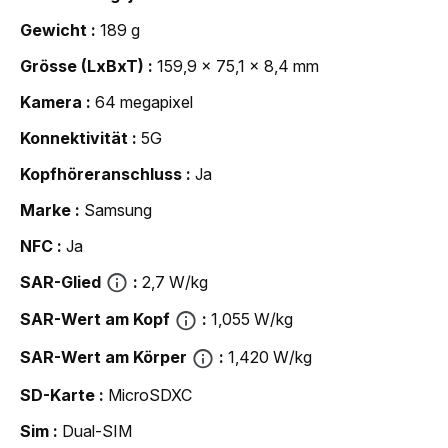
Gewicht
189 g
Grösse (LxBxT)
159,9 x 75,1 x 8,4 mm
Kamera
64 megapixel
Konnektivität
5G
Kopfhöreranschluss
Ja
Marke
Samsung
NFC
Ja
SAR-Glied
2,7 W/kg
SAR-Wert am Kopf
1,055 W/kg
SAR-Wert am Körper
1,420 W/kg
SD-Karte
MicroSDXC
Sim
Dual-SIM